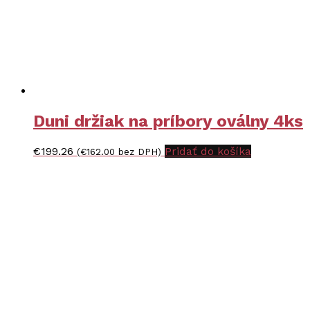
Duni držiak na príbory oválny 4ks
€
199.26
Pridať do košíka
(
€
162.00
bez DPH)