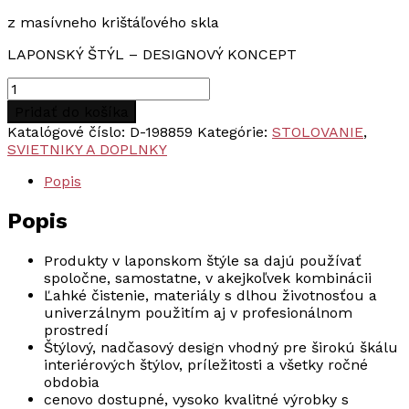
z masívneho krištáľového skla
LAPONSKÝ ŠTÝL – DESIGNOVÝ KONCEPT
množstvo
Duni
Pridať do košíka
svietnik
Katalógové číslo:
D-198859
Kategórie:
STOLOVANIE
,
ICICLE
SVIETNIKY A DOPLNKY
4ks
Popis
Popis
Produkty v laponskom štýle sa dajú používať
spoločne, samostatne, v akejkoľvek kombinácii
Ľahké čistenie, materiály s dlhou životnosťou a
univerzálnym použitím aj v profesionálnom
prostredí
Štýlový, nadčasový design vhodný pre širokú škálu
interiérových štýlov, príležitosti a všetky ročné
obdobia
cenovo dostupné, vysoko kvalitné výrobky s