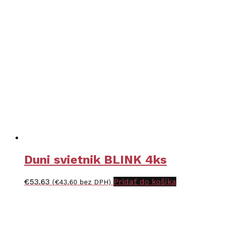
Duni svietnik BLINK 4ks
€
53.63
Pridať do košíka
(
€
43.60
bez DPH)