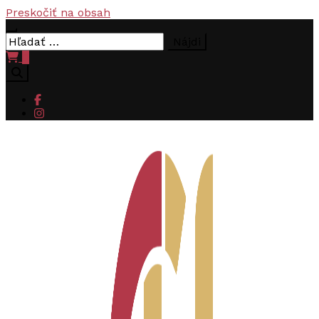
Preskočiť na obsah
Hľadať:
0