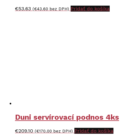
€
53.63
Pridať do košíka
(
€
43.60
bez DPH)
Duni servírovací podnos 4ks
€
209.10
Pridať do košíka
(
€
170.00
bez DPH)