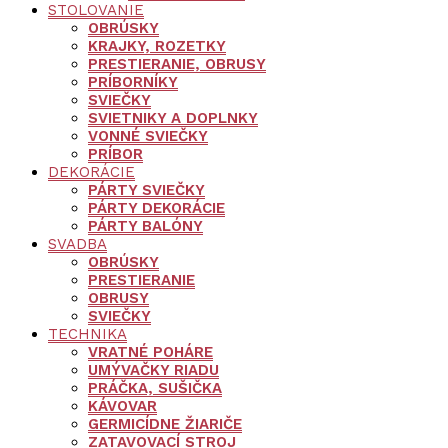
STOLOVANIE
OBRÚSKY
KRAJKY, ROZETKY
PRESTIERANIE, OBRUSY
PRÍBORNÍKY
SVIEČKY
SVIETNIKY A DOPLNKY
VONNÉ SVIEČKY
PRÍBOR
DEKORÁCIE
PÁRTY SVIEČKY
PÁRTY DEKORÁCIE
PÁRTY BALÓNY
SVADBA
OBRÚSKY
PRESTIERANIE
OBRUSY
SVIEČKY
TECHNIKA
VRATNÉ POHÁRE
UMÝVAČKY RIADU
PRÁČKA, SUŠIČKA
KÁVOVAR
GERMICÍDNE ŽIARIČE
ZATAVOVACÍ STROJ