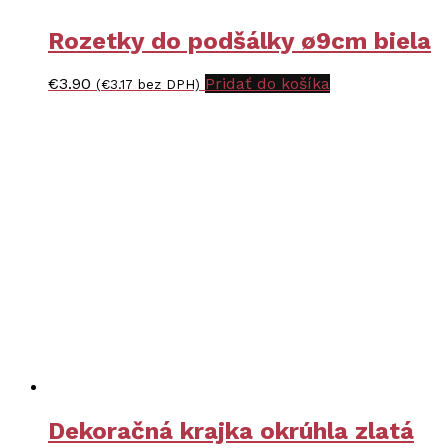
Rozetky do podšálky ø9cm biela
€
3.90
Pridať do košíka
(
€
3.17
bez DPH)
Dekoračná krajka okrúhla zlatá