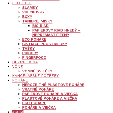
ECO – BIO
SLAMKY
VRECKOVKY
BOXY
TANIERE, MISKY
BIO RIAD
PAPIEROVÝ RIAD HNEDÝ –
NEPREMASTITEĽNÝ
ECO POHÁRE
ČISTIACE PROSTRIEDKY
TAŠKY
PRÍBORY
FINGERFOOD
DEZINFEKCIA
VÔNE
VONNÉ SVIEČKY
KANCELÁRSKE POTREBY
POHÁRE
NEROZBITNÉ PLASTOVÉ POHÁRE
VRATNÉ POHÁRE
PAPIEROVÉ POHÁRE A VIEČKA
PLASTOVÉ POHÁRE A VIEČKA
ECO POHÁRE
POHÁRE A VIEČKA
AKCIA