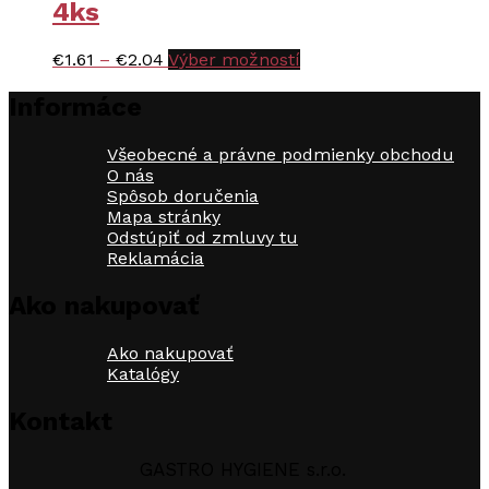
4ks
Price
Tento
€
1.61
–
€
2.04
Výber možností
range:
produkt
€1.61
má
Informáce
through
viacero
€2.04
variantov.
Všeobecné a právne podmienky obchodu
Možnosti
O nás
si
Spôsob doručenia
môžete
Mapa stránky
vybrať
Odstúpiť od zmluvy tu
na
Reklamácia
stránke
produktu.
Ako nakupovať
Ako nakupovať
Katalógy
Kontakt
GASTRO HYGIENE s.r.o.