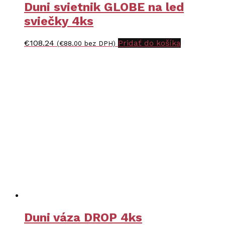
Duni svietnik GLOBE na led
sviečky 4ks
€
108.24
Pridať do košíka
(
€
88.00
bez DPH)
Duni váza DROP 4ks