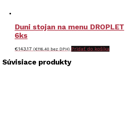
Duni stojan na menu DROPLET
6ks
€
143.17
Pridať do košíka
(
€
116.40
bez DPH)
Súvisiace produkty