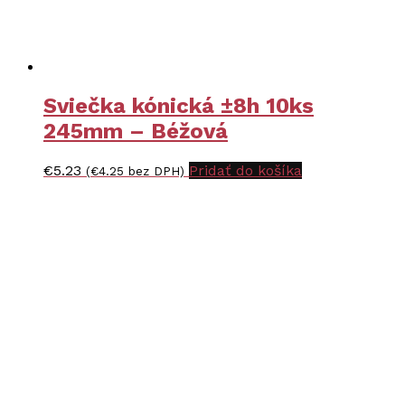
Sviečka kónická ±8h 10ks
245mm – Béžová
€
5.23
Pridať do košíka
(
€
4.25
bez DPH)