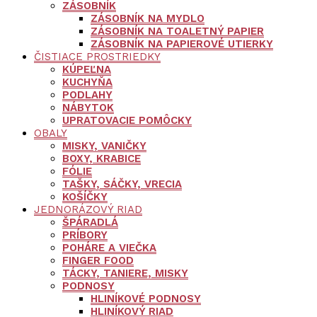
ZÁSOBNÍK
ZÁSOBNÍK NA MYDLO
ZÁSOBNÍK NA TOALETNÝ PAPIER
ZÁSOBNÍK NA PAPIEROVÉ UTIERKY
ČISTIACE PROSTRIEDKY
KÚPEĽNA
KUCHYŇA
PODLAHY
NÁBYTOK
UPRATOVACIE POMÔCKY
OBALY
MISKY, VANIČKY
BOXY, KRABICE
FÓLIE
TAŠKY, SÁČKY, VRECIA
KOŠÍČKY
JEDNORÁZOVÝ RIAD
ŠPÁRADLÁ
PRÍBORY
POHÁRE A VIEČKA
FINGER FOOD
TÁCKY, TANIERE, MISKY
PODNOSY
HLINÍKOVÉ PODNOSY
HLINÍKOVÝ RIAD