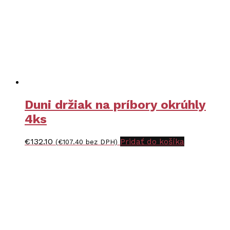
Duni držiak na príbory okrúhly
4ks
€
132.10
Pridať do košíka
(
€
107.40
bez DPH)