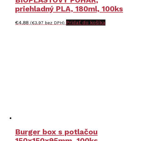
BIOPLASTOVÝ POHÁR,
priehladný PLA, 180ml, 100ks
€
4.88
Pridať do košíka
(
€
3.97
bez DPH)
Burger box s potlačou
150x150x95mm, 100ks