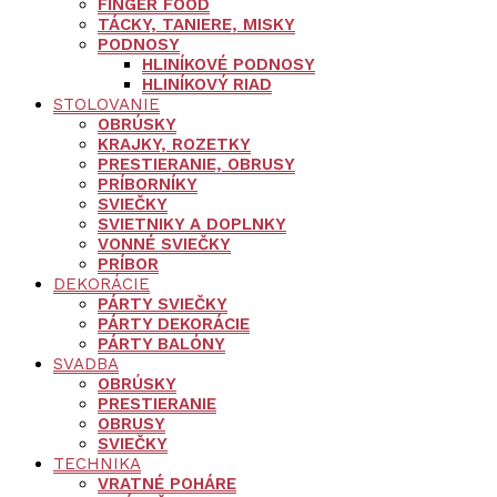
FINGER FOOD
TÁCKY, TANIERE, MISKY
PODNOSY
HLINÍKOVÉ PODNOSY
HLINÍKOVÝ RIAD
STOLOVANIE
OBRÚSKY
KRAJKY, ROZETKY
PRESTIERANIE, OBRUSY
PRÍBORNÍKY
SVIEČKY
SVIETNIKY A DOPLNKY
VONNÉ SVIEČKY
PRÍBOR
DEKORÁCIE
PÁRTY SVIEČKY
PÁRTY DEKORÁCIE
PÁRTY BALÓNY
SVADBA
OBRÚSKY
PRESTIERANIE
OBRUSY
SVIEČKY
TECHNIKA
VRATNÉ POHÁRE