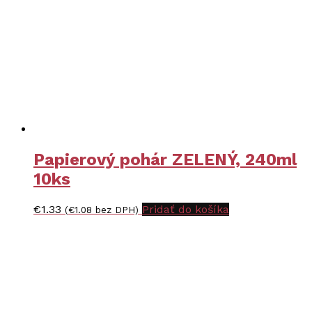
Papierový pohár ZELENÝ, 240ml
10ks
€
1.33
Pridať do košíka
(
€
1.08
bez DPH)