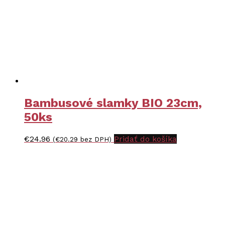
Bambusové slamky BIO 23cm,
50ks
€
24.96
Pridať do košíka
(
€
20.29
bez DPH)