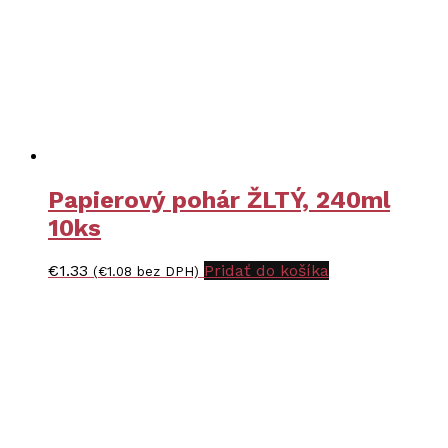
Papierový pohár ŽLTÝ, 240ml
10ks
€
1.33
Pridať do košíka
(
€
1.08
bez DPH)