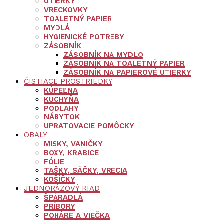
UTIERKY
VRECKOVKY
TOALETNÝ PAPIER
MYDLÁ
HYGIENICKÉ POTREBY
ZÁSOBNÍK
ZÁSOBNÍK NA MYDLO
ZÁSOBNÍK NA TOALETNÝ PAPIER
ZÁSOBNÍK NA PAPIEROVÉ UTIERKY
ČISTIACE PROSTRIEDKY
KÚPEĽNA
KUCHYŇA
PODLAHY
NÁBYTOK
UPRATOVACIE POMÔCKY
OBALY
MISKY, VANIČKY
BOXY, KRABICE
FÓLIE
TAŠKY, SÁČKY, VRECIA
KOŠÍČKY
JEDNORÁZOVÝ RIAD
ŠPÁRADLÁ
PRÍBORY
POHÁRE A VIEČKA