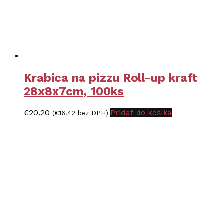
produktu.
Krabica na pizzu Roll-up kraft
28x8x7cm, 100ks
€
20.20
Pridať do košíka
(
€
16.42
bez DPH)