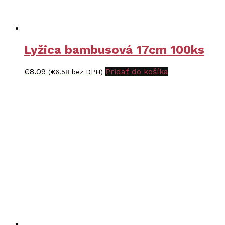
Lyžica bambusová 17cm 100ks
€
8.09
Pridať do košíka
(
€
6.58
bez DPH)