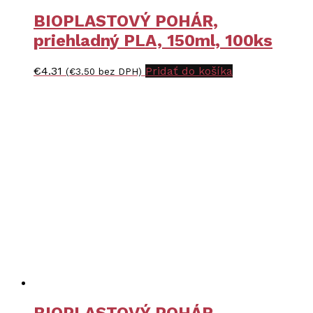
BIOPLASTOVÝ POHÁR,
priehladný PLA, 150ml, 100ks
€
4.31
Pridať do košíka
(
€
3.50
bez DPH)