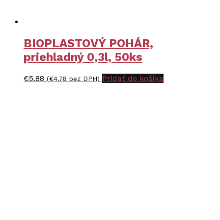
BIOPLASTOVÝ POHÁR,
priehladný 0,3l, 50ks
€
5.88
Pridať do košíka
(
€
4.78
bez DPH)