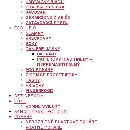
UMÝVAČKY RIADU
PRÁČKA, SUŠIČKA
KÁVOVAR
GERMICÍDNE ŽIARIČE
ZATAVOVACÍ STROJ
ECO – BIO
SLAMKY
VRECKOVKY
BOXY
TANIERE, MISKY
BIO RIAD
PAPIEROVÝ RIAD HNEDÝ –
NEPREMASTITEĽNÝ
ECO POHÁRE
ČISTIACE PROSTRIEDKY
TAŠKY
PRÍBORY
FINGERFOOD
DEZINFEKCIA
VÔNE
VONNÉ SVIEČKY
KANCELÁRSKE POTREBY
POHÁRE
NEROZBITNÉ PLASTOVÉ POHÁRE
VRATNÉ POHÁRE