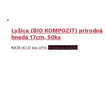
Lyžica (BIO KOMPOZIT) prírodná
hnedá 17cm, 50ks
€
9.19
Pridať do košíka
(
€
7.47
bez DPH)