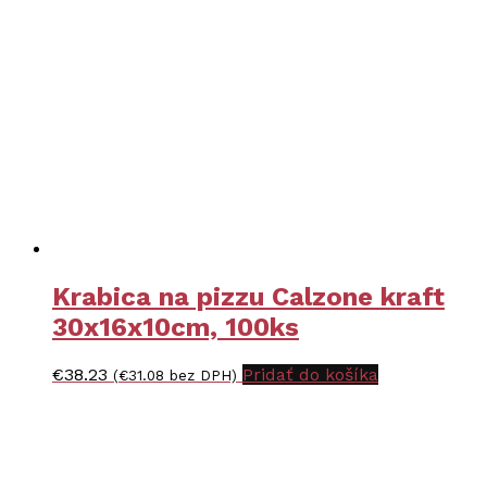
Krabica na pizzu Calzone kraft
30x16x10cm, 100ks
€
38.23
Pridať do košíka
(
€
31.08
bez DPH)