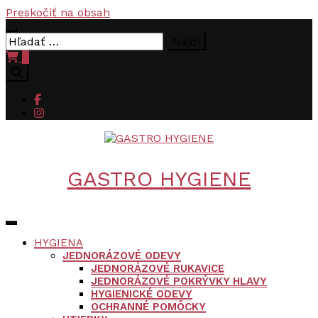
Preskočiť na obsah
Hľadať:
0
GASTRO HYGIENE
HYGIENA
JEDNORÁZOVÉ ODEVY
JEDNORÁZOVÉ RUKAVICE
JEDNORÁZOVÉ POKRÝVKY HLAVY
HYGIENICKÉ ODEVY
OCHRANNÉ POMÔCKY