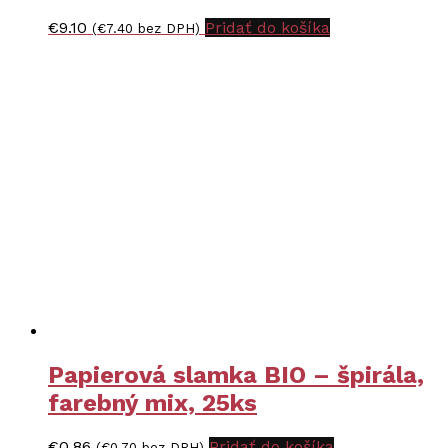
€
9.10
Pridať do košíka
(
€
7.40
bez DPH)
Papierová slamka BIO – špirála,
farebný mix, 25ks
€
0.86
Pridať do košíka
(
€
0.70
bez DPH)