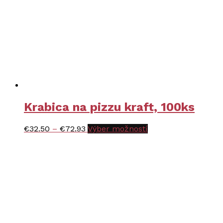
Krabica na pizzu kraft, 100ks
Price
Tento
€
32.50
–
€
72.93
Výber možností
range:
produkt
€32.50
má
through
viacero
€72.93
variantov.
Možnosti
si
môžete
vybrať
na
stránke