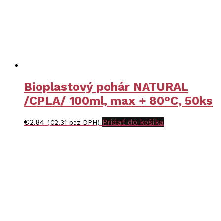
Bioplastový pohár NATURAL
/CPLA/ 100ml, max + 80°C, 50ks
€
2.84
Pridať do košíka
(
€
2.31
bez DPH)