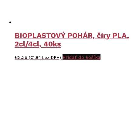
BIOPLASTOVÝ POHÁR, číry PLA,
2cl/4cl, 40ks
€
2.26
Pridať do košíka
(
€
1.84
bez DPH)