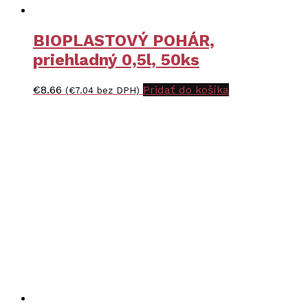
BIOPLASTOVÝ POHÁR,
priehladný 0,5l, 50ks
€
8.66
Pridať do košíka
(
€
7.04
bez DPH)