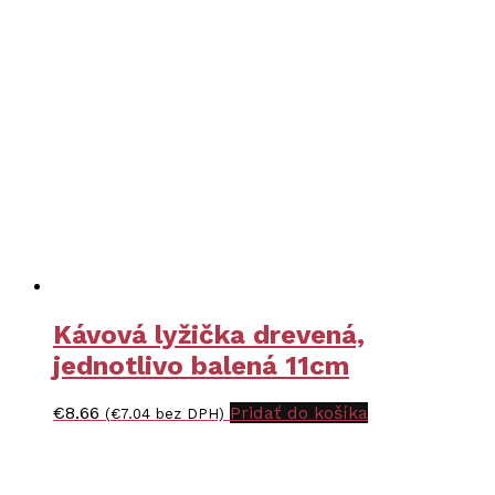
Kávová lyžička drevená,
jednotlivo balená 11cm
€
8.66
Pridať do košíka
(
€
7.04
bez DPH)