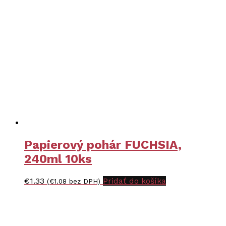
Papierový pohár FUCHSIA,
240ml 10ks
€
1.33
Pridať do košíka
(
€
1.08
bez DPH)