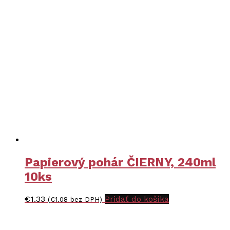
Papierový pohár ČIERNY, 240ml
10ks
€
1.33
Pridať do košíka
(
€
1.08
bez DPH)