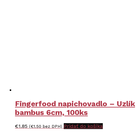
Fingerfood napichovadlo – Uzlík
bambus 6cm, 100ks
€
1.85
Pridať do košíka
(
€
1.50
bez DPH)