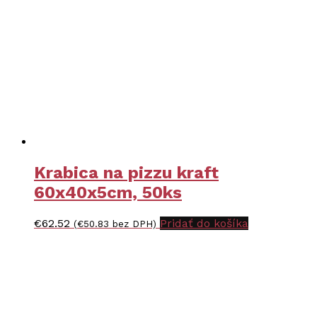
Krabica na pizzu kraft
60x40x5cm, 50ks
€
62.52
Pridať do košíka
(
€
50.83
bez DPH)