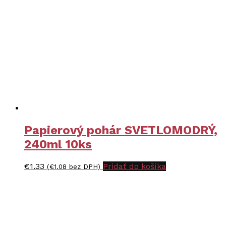
Papierový pohár SVETLOMODRÝ,
240ml 10ks
€
1.33
Pridať do košíka
(
€
1.08
bez DPH)