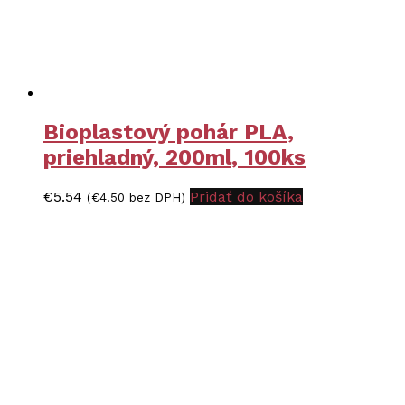
Bioplastový pohár PLA,
priehladný, 200ml, 100ks
€
5.54
Pridať do košíka
(
€
4.50
bez DPH)