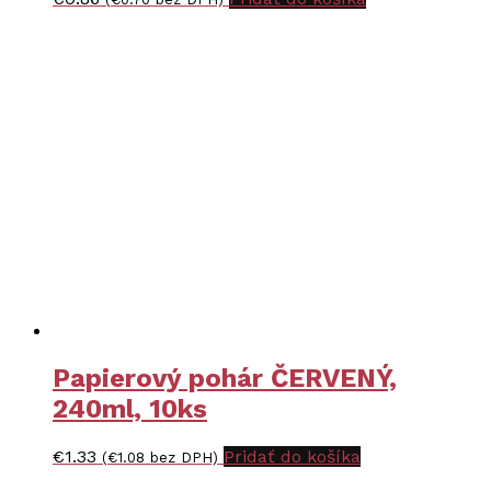
Papierový pohár ČERVENÝ,
240ml, 10ks
€
1.33
Pridať do košíka
(
€
1.08
bez DPH)