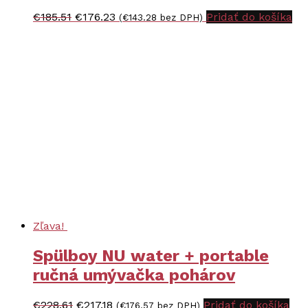
Pôvodná
Aktuálna
€
185.51
€
176.23
Pridať do košíka
(
€
143.28
bez DPH)
cena
cena
bola:
je:
€185.51.
€176.23.
Zľava!
Spülboy NU water + portable
ručná umývačka pohárov
Pôvodná
Aktuálna
€
228.61
€
217.18
Pridať do košíka
(
€
176.57
bez DPH)