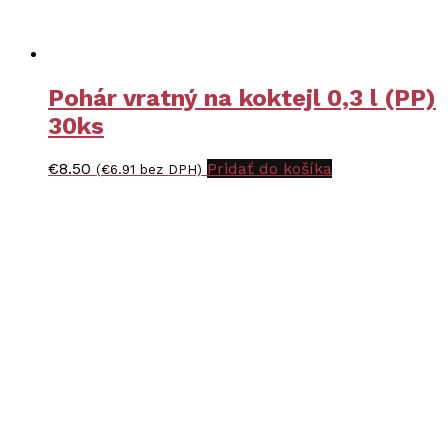
Pohár vratný na koktejl 0,3 l (PP)
30ks
€
8.50
Pridať do košíka
(
€
6.91
bez DPH)