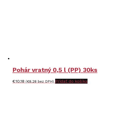
Pohár vratný 0,5 l (PP) 30ks
€
10.18
Pridať do košíka
(
€
8.28
bez DPH)