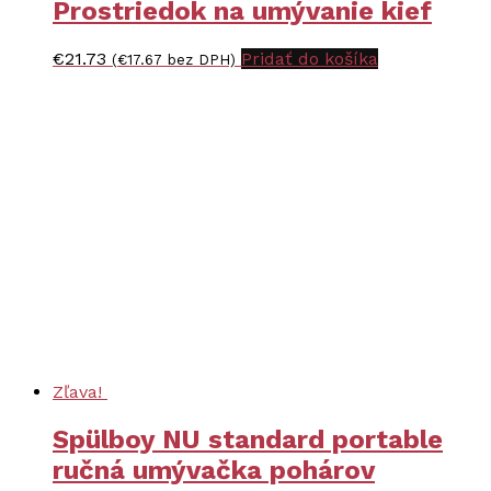
Prostriedok na umývanie kief
€
21.73
Pridať do košíka
(
€
17.67
bez DPH)
Zľava!
Spülboy NU standard portable
ručná umývačka pohárov