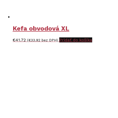
Kefa obvodová XL
€
41.72
Pridať do košíka
(
€
33.92
bez DPH)