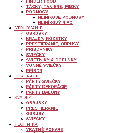
FINGER FOOD
TÁCKY, TANIERE, MISKY
PODNOSY
HLINÍKOVÉ PODNOSY
HLINÍKOVÝ RIAD
STOLOVANIE
OBRÚSKY
KRAJKY, ROZETKY
PRESTIERANIE, OBRUSY
PRÍBORNÍKY
SVIEČKY
SVIETNIKY A DOPLNKY
VONNÉ SVIEČKY
PRÍBOR
DEKORÁCIE
PÁRTY SVIEČKY
PÁRTY DEKORÁCIE
PÁRTY BALÓNY
SVADBA
OBRÚSKY
PRESTIERANIE
OBRUSY
SVIEČKY
TECHNIKA
VRATNÉ POHÁRE