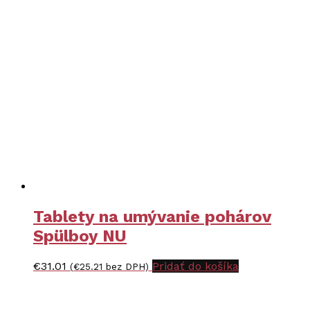
Tablety na umývanie pohárov
Spülboy NU
€
31.01
Pridať do košíka
(
€
25.21
bez DPH)