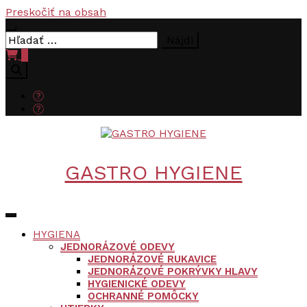
Preskočiť na obsah
Hľadať:
0
GASTRO HYGIENE
HYGIENA
JEDNORÁZOVÉ ODEVY
JEDNORÁZOVÉ RUKAVICE
JEDNORÁZOVÉ POKRÝVKY HLAVY
HYGIENICKÉ ODEVY
OCHRANNÉ POMÔCKY