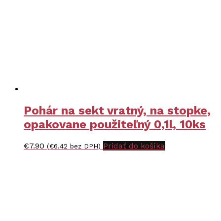
Pohár na sekt vratný, na stopke,
opakovane použiteľný 0,1l, 10ks
€
7.90
Pridať do košíka
(
€
6.42
bez DPH)