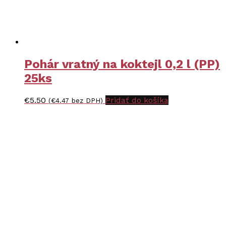
Pohár vratný na koktejl 0,2 l (PP)
25ks
€
5.50
Pridať do košíka
(
€
4.47
bez DPH)