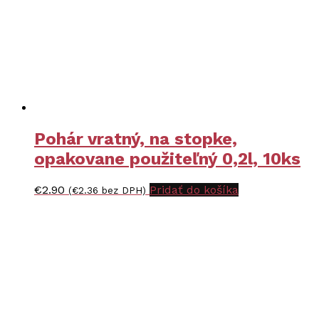
Pohár vratný, na stopke,
opakovane použiteľný 0,2l, 10ks
€
2.90
Pridať do košíka
(
€
2.36
bez DPH)