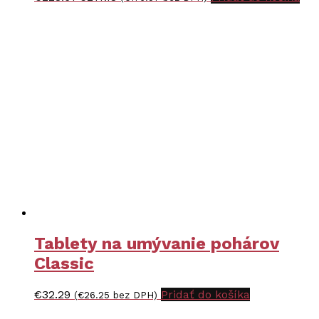
cena
cena
bola:
je:
€228.61.
€217.18.
Tablety na umývanie pohárov
Classic
€
32.29
Pridať do košíka
(
€
26.25
bez DPH)