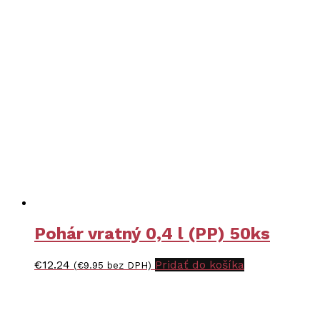
Pohár vratný 0,4 l (PP) 50ks
€
12.24
Pridať do košíka
(
€
9.95
bez DPH)