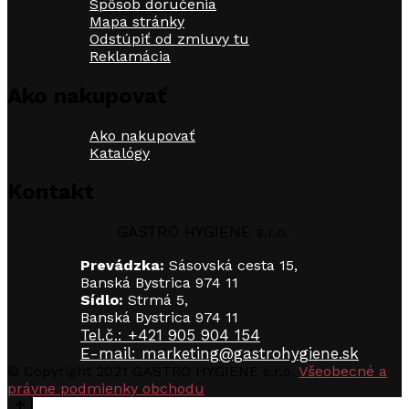
Spôsob doručenia
môžete
Mapa stránky
vybrať
Odstúpiť od zmluvy tu
na
Reklamácia
stránke
produktu.
Ako nakupovať
Ako nakupovať
Katalógy
Kontakt
GASTRO HYGIENE s.r.o.
Prevádzka:
Sásovská cesta 15,
Banská Bystrica 974 11
Sídlo:
Strmá 5,
Banská Bystrica 974 11
Tel.č.: +421 905 904 154
E-mail: marketing@gastrohygiene.sk
© Copyright 2021 GASTRO HYGIENE s.r.o.
Všeobecné a
právne podmienky obchodu