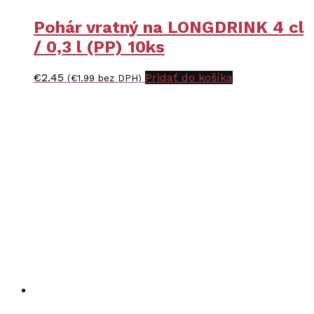
Pohár vratný na LONGDRINK 4 cl
/ 0,3 l (PP) 10ks
€
2.45
Pridať do košíka
(
€
1.99
bez DPH)