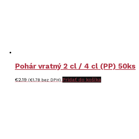
Pohár vratný 2 cl / 4 cl (PP) 50ks
€
2.19
Pridať do košíka
(
€
1.78
bez DPH)