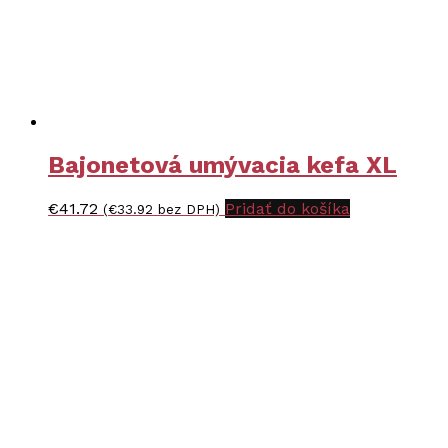
Bajonetová umývacia kefa XL
€
41.72
Pridať do košíka
(
€
33.92
bez DPH)