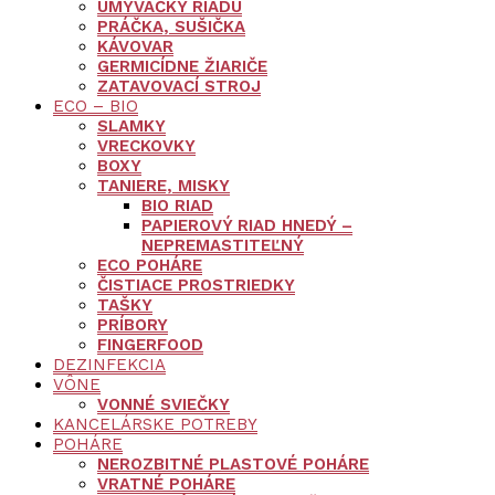
UMÝVAČKY RIADU
PRÁČKA, SUŠIČKA
KÁVOVAR
GERMICÍDNE ŽIARIČE
ZATAVOVACÍ STROJ
ECO – BIO
SLAMKY
VRECKOVKY
BOXY
TANIERE, MISKY
BIO RIAD
PAPIEROVÝ RIAD HNEDÝ –
NEPREMASTITEĽNÝ
ECO POHÁRE
ČISTIACE PROSTRIEDKY
TAŠKY
PRÍBORY
FINGERFOOD
DEZINFEKCIA
VÔNE
VONNÉ SVIEČKY
KANCELÁRSKE POTREBY
POHÁRE
NEROZBITNÉ PLASTOVÉ POHÁRE
VRATNÉ POHÁRE