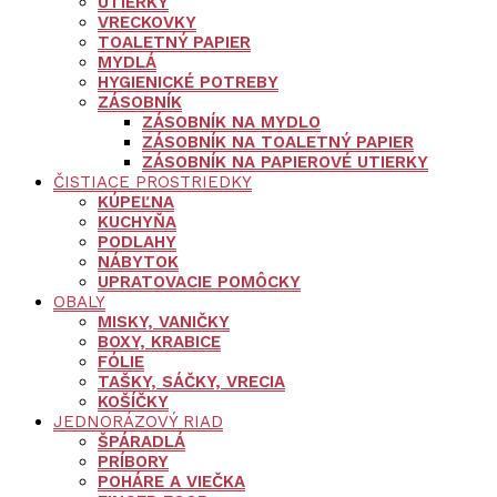
UTIERKY
VRECKOVKY
TOALETNÝ PAPIER
MYDLÁ
HYGIENICKÉ POTREBY
ZÁSOBNÍK
ZÁSOBNÍK NA MYDLO
ZÁSOBNÍK NA TOALETNÝ PAPIER
ZÁSOBNÍK NA PAPIEROVÉ UTIERKY
ČISTIACE PROSTRIEDKY
KÚPEĽNA
KUCHYŇA
PODLAHY
NÁBYTOK
UPRATOVACIE POMÔCKY
OBALY
MISKY, VANIČKY
BOXY, KRABICE
FÓLIE
TAŠKY, SÁČKY, VRECIA
KOŠÍČKY
JEDNORÁZOVÝ RIAD
ŠPÁRADLÁ
PRÍBORY
POHÁRE A VIEČKA