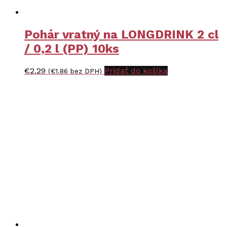
Pohár vratný na LONGDRINK 2 cl
/ 0,2 l (PP) 10ks
€
2.29
Pridať do košíka
(
€
1.86
bez DPH)