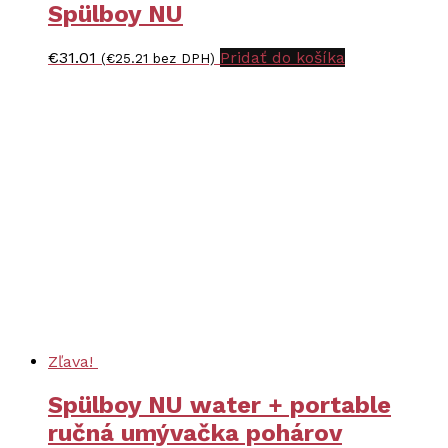
Spülboy NU
€
31.01
Pridať do košíka
(
€
25.21
bez DPH)
Zľava!
Spülboy NU water + portable
ručná umývačka pohárov