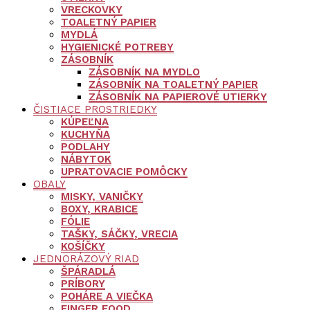
VRECKOVKY
TOALETNÝ PAPIER
MYDLÁ
HYGIENICKÉ POTREBY
ZÁSOBNÍK
ZÁSOBNÍK NA MYDLO
ZÁSOBNÍK NA TOALETNÝ PAPIER
ZÁSOBNÍK NA PAPIEROVÉ UTIERKY
ČISTIACE PROSTRIEDKY
KÚPEĽNA
KUCHYŇA
PODLAHY
NÁBYTOK
UPRATOVACIE POMÔCKY
OBALY
MISKY, VANIČKY
BOXY, KRABICE
FÓLIE
TAŠKY, SÁČKY, VRECIA
KOŠÍČKY
JEDNORÁZOVÝ RIAD
ŠPÁRADLÁ
PRÍBORY
POHÁRE A VIEČKA
FINGER FOOD