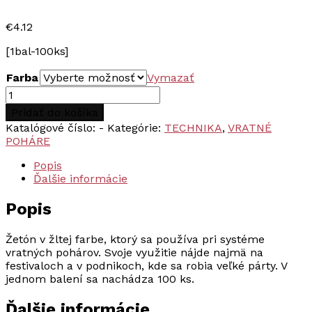
€
4.12
[1bal-100ks]
Farba
Vymazať
množstvo
Žetón
Pridať do košíka
Katalógové číslo:
-
Kategórie:
TECHNIKA
,
VRATNÉ
POHÁRE
Popis
Ďalšie informácie
Popis
Žetón v žltej farbe, ktorý sa používa pri systéme
vratných pohárov. Svoje využitie nájde najmä na
festivaloch a v podnikoch, kde sa robia veľké párty. V
jednom balení sa nachádza 100 ks.
Ďalšie informácie