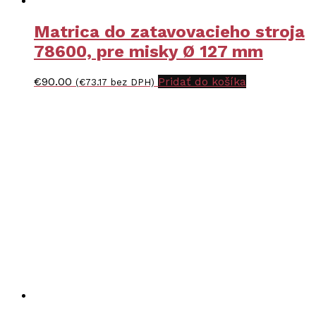
Matrica do zatavovacieho stroja
78600, pre misky Ø 127 mm
€
90.00
Pridať do košíka
(
€
73.17
bez DPH)