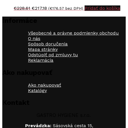
Pôvodná
Aktuálna
€
228.61
€
217.18
Pridať do košíka
(
€
176.57
bez DPH)
cena
cena
bola:
je:
Informáce
€228.61.
€217.18.
Všeobecné a právne podmienky obchodu
O nás
Spôsob doručenia
Mapa stránky
Odstúpiť od zmluvy tu
Reklamácia
Ako nakupovať
Ako nakupovať
Katalógy
Kontakt
GASTRO HYGIENE s.r.o.
Prevádzka:
Sásovská cesta 15,