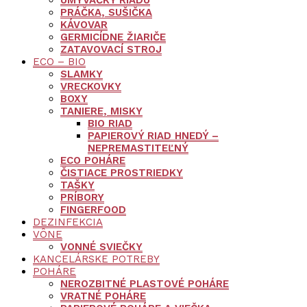
UMÝVAČKY RIADU
PRÁČKA, SUŠIČKA
KÁVOVAR
GERMICÍDNE ŽIARIČE
ZATAVOVACÍ STROJ
ECO – BIO
SLAMKY
VRECKOVKY
BOXY
TANIERE, MISKY
BIO RIAD
PAPIEROVÝ RIAD HNEDÝ –
NEPREMASTITEĽNÝ
ECO POHÁRE
ČISTIACE PROSTRIEDKY
TAŠKY
PRÍBORY
FINGERFOOD
DEZINFEKCIA
VÔNE
VONNÉ SVIEČKY
KANCELÁRSKE POTREBY
POHÁRE
NEROZBITNÉ PLASTOVÉ POHÁRE
VRATNÉ POHÁRE