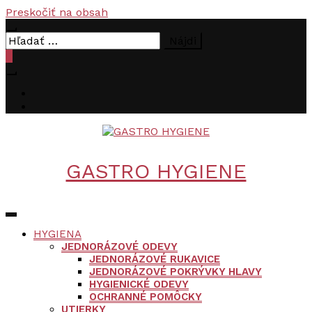
Preskočiť na obsah
Hľadať:
0
GASTRO HYGIENE
HYGIENA
JEDNORÁZOVÉ ODEVY
JEDNORÁZOVÉ RUKAVICE
JEDNORÁZOVÉ POKRÝVKY HLAVY
HYGIENICKÉ ODEVY
OCHRANNÉ POMÔCKY
UTIERKY