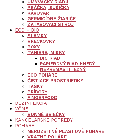
UMÝVAČKY RIADU
PRÁČKA, SUŠIČKA
KÁVOVAR
GERMICÍDNE ŽIARIČE
ZATAVOVACÍ STROJ
ECO – BIO
SLAMKY
VRECKOVKY
BOXY
TANIERE, MISKY
BIO RIAD
PAPIEROVÝ RIAD HNEDÝ –
NEPREMASTITEĽNÝ
ECO POHÁRE
ČISTIACE PROSTRIEDKY
TAŠKY
PRÍBORY
FINGERFOOD
DEZINFEKCIA
VÔNE
VONNÉ SVIEČKY
KANCELÁRSKE POTREBY
POHÁRE
NEROZBITNÉ PLASTOVÉ POHÁRE
VRATNÉ POHÁRE