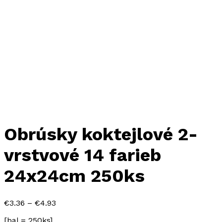
Obrúsky koktejlové 2-
vrstvové 14 farieb
24x24cm 250ks
Price
€
3.36
–
€
4.93
range:
[bal = 250ks]
€3.36