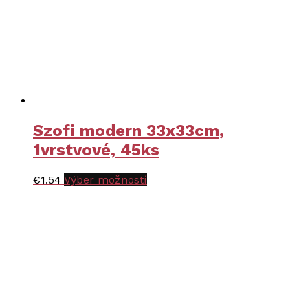
na
stránke
produktu.
Szofi modern 33x33cm,
1vrstvové, 45ks
Tento
€
1.54
Výber možností
produkt
má
viacero
variantov.
Možnosti
si
môžete
vybrať
na