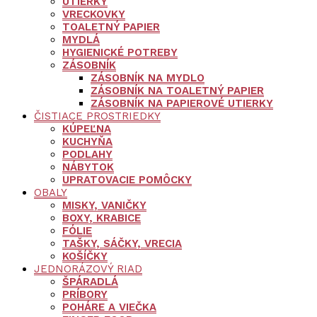
UTIERKY
VRECKOVKY
TOALETNÝ PAPIER
MYDLÁ
HYGIENICKÉ POTREBY
ZÁSOBNÍK
ZÁSOBNÍK NA MYDLO
ZÁSOBNÍK NA TOALETNÝ PAPIER
ZÁSOBNÍK NA PAPIEROVÉ UTIERKY
ČISTIACE PROSTRIEDKY
KÚPEĽNA
KUCHYŇA
PODLAHY
NÁBYTOK
UPRATOVACIE POMÔCKY
OBALY
MISKY, VANIČKY
BOXY, KRABICE
FÓLIE
TAŠKY, SÁČKY, VRECIA
KOŠÍČKY
JEDNORÁZOVÝ RIAD
ŠPÁRADLÁ
PRÍBORY
POHÁRE A VIEČKA