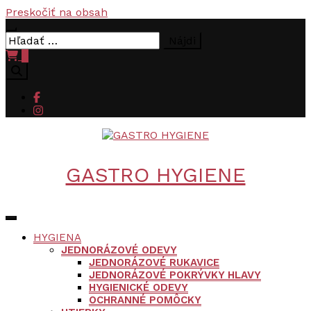
Preskočiť na obsah
Hľadať:
0
GASTRO HYGIENE
HYGIENA
JEDNORÁZOVÉ ODEVY
JEDNORÁZOVÉ RUKAVICE
JEDNORÁZOVÉ POKRÝVKY HLAVY
HYGIENICKÉ ODEVY
OCHRANNÉ POMÔCKY