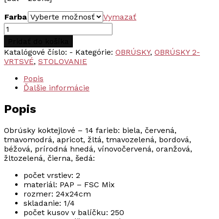
through
Farba
Vymazať
€4.93
množstvo
Obrúsky
Pridať do košíka
koktejlové
Katalógové číslo:
-
Kategórie:
OBRÚSKY
,
OBRÚSKY 2-
2-
VRTSVÉ
,
STOLOVANIE
vrstvové
14
Popis
farieb
Ďalšie informácie
24x24cm
250ks
Popis
Obrúsky koktejlové – 14 farieb: biela, červená,
tmavomodrá, apricot, žltá, tmavozelená, bordová,
béžová, prírodná hnedá, vínovočervená, oranžová,
žltozelená, čierna, šedá:
počet vrstiev: 2
materiál: PAP – FSC Mix
rozmer: 24x24cm
skladanie: 1/4
počet kusov v balíčku: 250