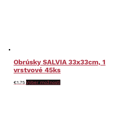
produktu.
Obrúsky SALVIA 33x33cm, 1
vrstvové 45ks
Tento
€
1.75
Výber možností
produkt
má
viacero
variantov.
Možnosti
si
môžete
vybrať