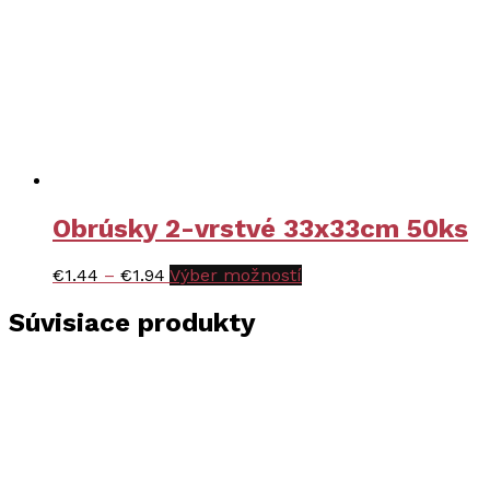
Obrúsky 2-vrstvé 33x33cm 50ks
Price
Tento
€
1.44
–
€
1.94
Výber možností
range:
produkt
€1.44
má
Súvisiace produkty
through
viacero
€1.94
variantov.
Možnosti
si
môžete
vybrať
na
stránke