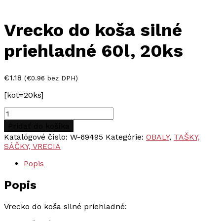
Vrecko do koša silné
priehladné 60l, 20ks
€
1.18
(
€
0.96
bez DPH)
[kot=20ks]
množstvo
Vrecko
Pridať do košíka
do
Katalógové číslo:
W-69495
Kategórie:
OBALY
,
TAŠKY,
koša
SÁČKY, VRECIA
silné
priehladné
Popis
60l,
20ks
Popis
Vrecko do koša silné priehladné: