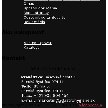
Možnosti
O nás
si
Spôsob doručenia
môžete
Mapa stránky
vybrať
Odstúpiť od zmluvy tu
na
Reklamácia
stránke
produktu.
Ako nakupovať
Ako nakupovať
Katalógy
Kontakt
GASTRO HYGIENE s.r.o.
Prevádzka:
Sásovská cesta 15,
Banská Bystrica 974 11
Sídlo:
Strmá 5,
Banská Bystrica 974 11
Tel.č.: +421 905 904 154
E-mail: marketing@gastrohygiene.sk
© Copyright 2021 GASTRO HYGIENE s.r.o.
Všeobecné a