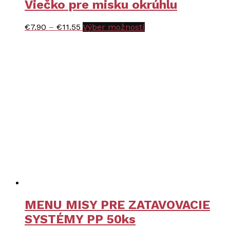
Viečko pre misku okrúhlu
Price
Tento
€
7.90
–
€
11.55
Výber možností
range:
produkt
€7.90
má
through
viacero
€11.55
variantov.
Možnosti
si
môžete
vybrať
na
stránke
produktu.
MENU MISY PRE ZATAVOVACIE
SYSTÉMY PP 50ks