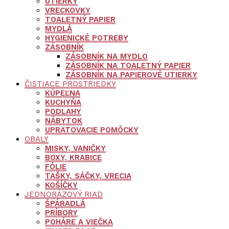
UTIERKY
VRECKOVKY
TOALETNÝ PAPIER
MYDLÁ
HYGIENICKÉ POTREBY
ZÁSOBNÍK
ZÁSOBNÍK NA MYDLO
ZÁSOBNÍK NA TOALETNÝ PAPIER
ZÁSOBNÍK NA PAPIEROVÉ UTIERKY
ČISTIACE PROSTRIEDKY
KÚPEĽNA
KUCHYŇA
PODLAHY
NÁBYTOK
UPRATOVACIE POMÔCKY
OBALY
MISKY, VANIČKY
BOXY, KRABICE
FÓLIE
TAŠKY, SÁČKY, VRECIA
KOŠÍČKY
JEDNORÁZOVÝ RIAD
ŠPÁRADLÁ
PRÍBORY
POHÁRE A VIEČKA