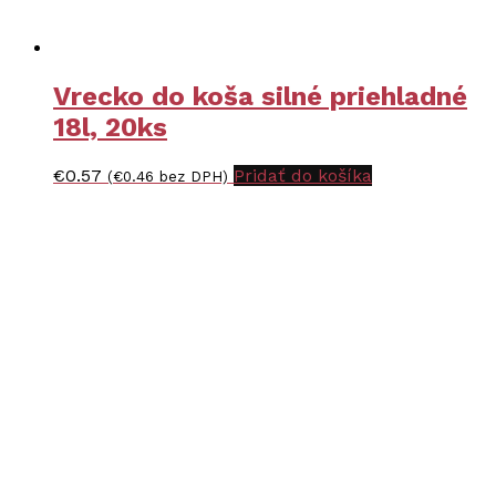
Vrecko do koša silné priehladné
18l, 20ks
€
0.57
Pridať do košíka
(
€
0.46
bez DPH)