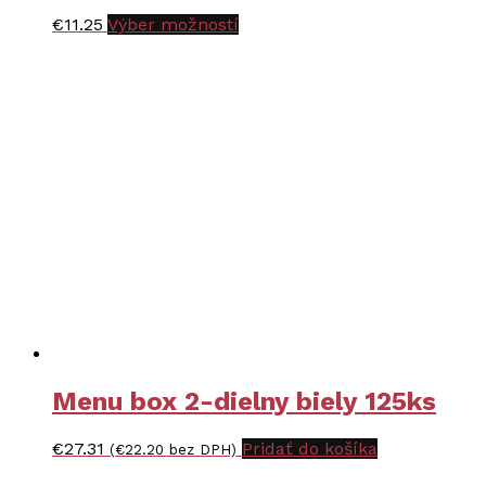
Tento
€
11.25
Výber možností
produkt
má
viacero
variantov.
Možnosti
si
môžete
vybrať
na
stránke
produktu.
Menu box 2-dielny biely 125ks
€
27.31
Pridať do košíka
(
€
22.20
bez DPH)