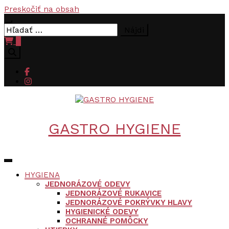
Preskočiť na obsah
Hľadať:
0
GASTRO HYGIENE
HYGIENA
JEDNORÁZOVÉ ODEVY
JEDNORÁZOVÉ RUKAVICE
JEDNORÁZOVÉ POKRÝVKY HLAVY
HYGIENICKÉ ODEVY
OCHRANNÉ POMÔCKY