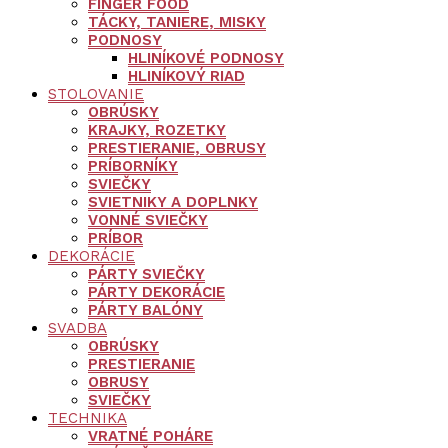
FINGER FOOD
TÁCKY, TANIERE, MISKY
PODNOSY
HLINÍKOVÉ PODNOSY
HLINÍKOVÝ RIAD
STOLOVANIE
OBRÚSKY
KRAJKY, ROZETKY
PRESTIERANIE, OBRUSY
PRÍBORNÍKY
SVIEČKY
SVIETNIKY A DOPLNKY
VONNÉ SVIEČKY
PRÍBOR
DEKORÁCIE
PÁRTY SVIEČKY
PÁRTY DEKORÁCIE
PÁRTY BALÓNY
SVADBA
OBRÚSKY
PRESTIERANIE
OBRUSY
SVIEČKY
TECHNIKA
VRATNÉ POHÁRE