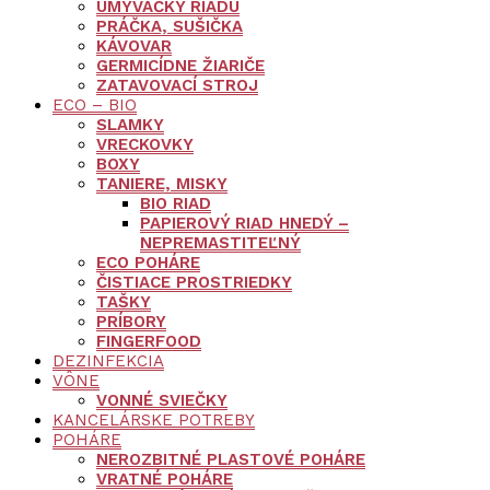
UMÝVAČKY RIADU
PRÁČKA, SUŠIČKA
KÁVOVAR
GERMICÍDNE ŽIARIČE
ZATAVOVACÍ STROJ
ECO – BIO
SLAMKY
VRECKOVKY
BOXY
TANIERE, MISKY
BIO RIAD
PAPIEROVÝ RIAD HNEDÝ –
NEPREMASTITEĽNÝ
ECO POHÁRE
ČISTIACE PROSTRIEDKY
TAŠKY
PRÍBORY
FINGERFOOD
DEZINFEKCIA
VÔNE
VONNÉ SVIEČKY
KANCELÁRSKE POTREBY
POHÁRE
NEROZBITNÉ PLASTOVÉ POHÁRE
VRATNÉ POHÁRE