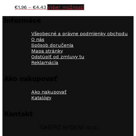
Price
Tento
€
1.96
–
€
4.43
Výber možností
range:
produkt
€1.96
má
Informáce
through
viacero
€4.43
variantov.
Všeobecné a právne podmienky obchodu
Možnosti
O nás
si
Spôsob doručenia
môžete
Mapa stránky
vybrať
Odstúpiť od zmluvy tu
na
Reklamácia
stránke
produktu.
Ako nakupovať
Ako nakupovať
Katalógy
Kontakt
GASTRO HYGIENE s.r.o.