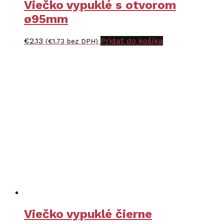
Viečko vypuklé s otvorom
ø95mm
€
2.13
Pridať do košíka
(
€
1.73
bez DPH)
Viečko vypuklé čierne