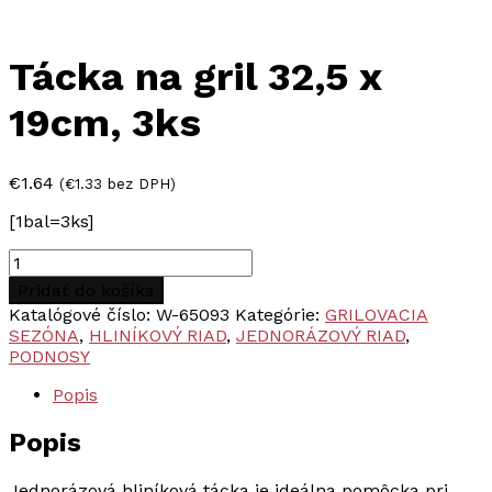
Tácka na gril 32,5 x
19cm, 3ks
€
1.64
(
€
1.33
bez DPH)
[1bal=3ks]
množstvo
Tácka
Pridať do košíka
na
Katalógové číslo:
W-65093
Kategórie:
GRILOVACIA
gril
SEZÓNA
,
HLINÍKOVÝ RIAD
,
JEDNORÁZOVÝ RIAD
,
32,5
PODNOSY
x
19cm,
Popis
3ks
Popis
Jednorázová hliníková tácka je ideálna pomôcka pri