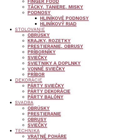
FINGER FOOD
TÁCKY, TANIERE, MISKY
PODNOSY
HLINÍKOVÉ PODNOSY
HLINÍKOVÝ RIAD
STOLOVANIE
OBRÚSKY
KRAJKY, ROZETKY
PRESTIERANIE, OBRUSY
PRÍBORNÍKY
SVIEČKY
SVIETNIKY A DOPLNKY
VONNÉ SVIEČKY
PRÍBOR
DEKORÁCIE
PÁRTY SVIEČKY
PÁRTY DEKORÁCIE
PÁRTY BALÓNY
SVADBA
OBRÚSKY
PRESTIERANIE
OBRUSY
SVIEČKY
TECHNIKA
VRATNÉ POHÁRE