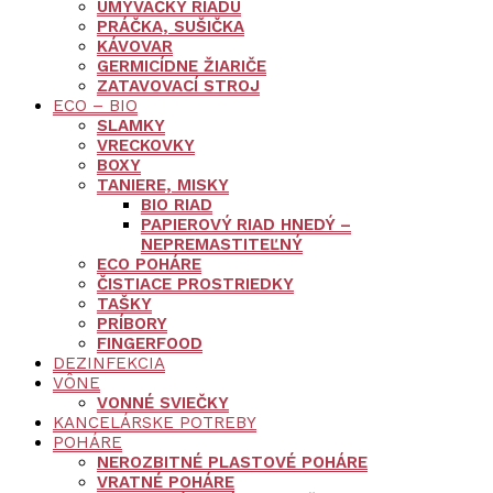
UMÝVAČKY RIADU
PRÁČKA, SUŠIČKA
KÁVOVAR
GERMICÍDNE ŽIARIČE
ZATAVOVACÍ STROJ
ECO – BIO
SLAMKY
VRECKOVKY
BOXY
TANIERE, MISKY
BIO RIAD
PAPIEROVÝ RIAD HNEDÝ –
NEPREMASTITEĽNÝ
ECO POHÁRE
ČISTIACE PROSTRIEDKY
TAŠKY
PRÍBORY
FINGERFOOD
DEZINFEKCIA
VÔNE
VONNÉ SVIEČKY
KANCELÁRSKE POTREBY
POHÁRE
NEROZBITNÉ PLASTOVÉ POHÁRE
VRATNÉ POHÁRE