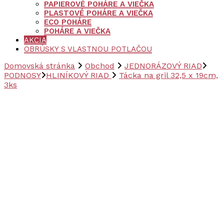
PAPIEROVÉ POHÁRE A VIEČKA
PLASTOVÉ POHÁRE A VIEČKA
ECO POHÁRE
POHÁRE A VIEČKA
AKCIA
OBRÚSKY S VLASTNOU POTLAČOU
Domovská stránka
Obchod
JEDNORÁZOVÝ RIAD
PODNOSY
HLINÍKOVÝ RIAD
Tácka na gril 32,5 x 19cm,
3ks