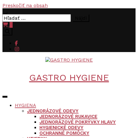
Preskočiť na obsah
Hľadať:
0
GASTRO HYGIENE
HYGIENA
JEDNORÁZOVÉ ODEVY
JEDNORÁZOVÉ RUKAVICE
JEDNORÁZOVÉ POKRÝVKY HLAVY
HYGIENICKÉ ODEVY
OCHRANNÉ POMÔCKY