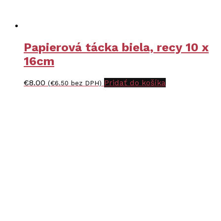
Papierová tácka biela, recy 10 x
16cm
€
8.00
Pridať do košíka
(
€
6.50
bez DPH)