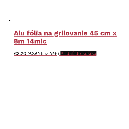
Alu fólia na grilovanie 45 cm x
8m 14mic
€
3.20
Pridať do košíka
(
€
2.60
bez DPH)