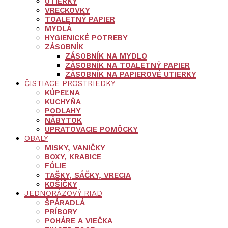
UTIERKY
VRECKOVKY
TOALETNÝ PAPIER
MYDLÁ
HYGIENICKÉ POTREBY
ZÁSOBNÍK
ZÁSOBNÍK NA MYDLO
ZÁSOBNÍK NA TOALETNÝ PAPIER
ZÁSOBNÍK NA PAPIEROVÉ UTIERKY
ČISTIACE PROSTRIEDKY
KÚPEĽNA
KUCHYŇA
PODLAHY
NÁBYTOK
UPRATOVACIE POMÔCKY
OBALY
MISKY, VANIČKY
BOXY, KRABICE
FÓLIE
TAŠKY, SÁČKY, VRECIA
KOŠÍČKY
JEDNORÁZOVÝ RIAD
ŠPÁRADLÁ
PRÍBORY
POHÁRE A VIEČKA