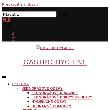
Preskočiť na obsah
Hľadať:
0
GASTRO HYGIENE
HYGIENA
JEDNORÁZOVÉ ODEVY
JEDNORÁZOVÉ RUKAVICE
JEDNORÁZOVÉ POKRÝVKY HLAVY
HYGIENICKÉ ODEVY
OCHRANNÉ POMÔCKY