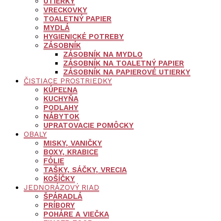
UTIERKY
VRECKOVKY
TOALETNÝ PAPIER
MYDLÁ
HYGIENICKÉ POTREBY
ZÁSOBNÍK
ZÁSOBNÍK NA MYDLO
ZÁSOBNÍK NA TOALETNÝ PAPIER
ZÁSOBNÍK NA PAPIEROVÉ UTIERKY
ČISTIACE PROSTRIEDKY
KÚPEĽNA
KUCHYŇA
PODLAHY
NÁBYTOK
UPRATOVACIE POMÔCKY
OBALY
MISKY, VANIČKY
BOXY, KRABICE
FÓLIE
TAŠKY, SÁČKY, VRECIA
KOŠÍČKY
JEDNORÁZOVÝ RIAD
ŠPÁRADLÁ
PRÍBORY
POHÁRE A VIEČKA