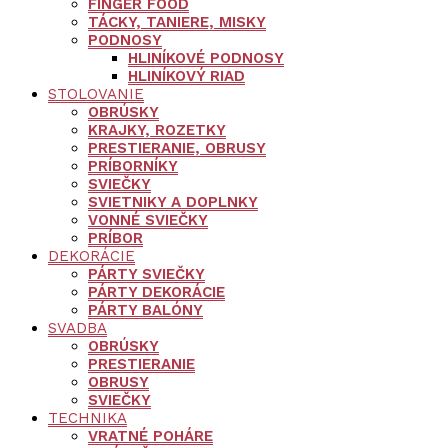
FINGER FOOD
TÁCKY, TANIERE, MISKY
PODNOSY
HLINÍKOVÉ PODNOSY
HLINÍKOVÝ RIAD
STOLOVANIE
OBRÚSKY
KRAJKY, ROZETKY
PRESTIERANIE, OBRUSY
PRÍBORNÍKY
SVIEČKY
SVIETNIKY A DOPLNKY
VONNÉ SVIEČKY
PRÍBOR
DEKORÁCIE
PÁRTY SVIEČKY
PÁRTY DEKORÁCIE
PÁRTY BALÓNY
SVADBA
OBRÚSKY
PRESTIERANIE
OBRUSY
SVIEČKY
TECHNIKA
VRATNÉ POHÁRE