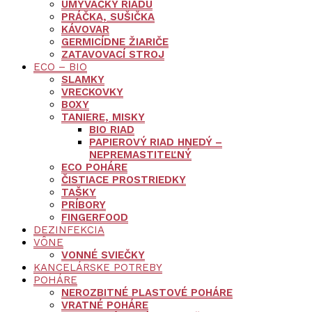
UMÝVAČKY RIADU
PRÁČKA, SUŠIČKA
KÁVOVAR
GERMICÍDNE ŽIARIČE
ZATAVOVACÍ STROJ
ECO – BIO
SLAMKY
VRECKOVKY
BOXY
TANIERE, MISKY
BIO RIAD
PAPIEROVÝ RIAD HNEDÝ –
NEPREMASTITEĽNÝ
ECO POHÁRE
ČISTIACE PROSTRIEDKY
TAŠKY
PRÍBORY
FINGERFOOD
DEZINFEKCIA
VÔNE
VONNÉ SVIEČKY
KANCELÁRSKE POTREBY
POHÁRE
NEROZBITNÉ PLASTOVÉ POHÁRE
VRATNÉ POHÁRE