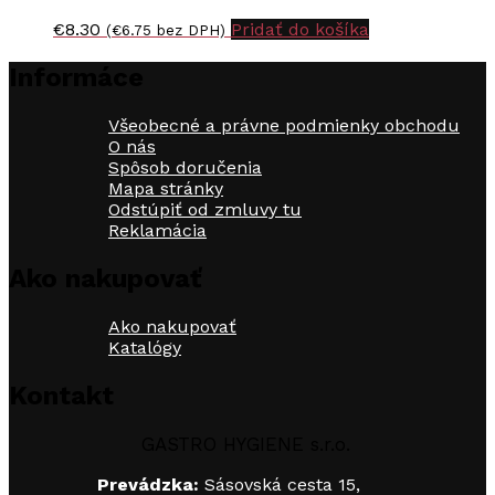
€
8.30
Pridať do košíka
(
€
6.75
bez DPH)
Informáce
Všeobecné a právne podmienky obchodu
O nás
Spôsob doručenia
Mapa stránky
Odstúpiť od zmluvy tu
Reklamácia
Ako nakupovať
Ako nakupovať
Katalógy
Kontakt
GASTRO HYGIENE s.r.o.
Prevádzka:
Sásovská cesta 15,