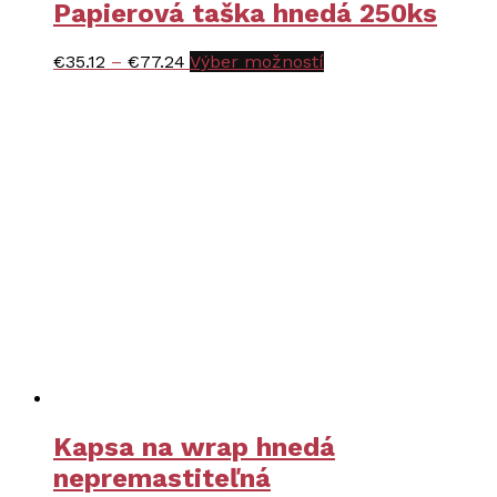
Papierová taška hnedá 250ks
Price
Tento
€
35.12
–
€
77.24
Výber možností
range:
produkt
€35.12
má
through
viacero
€77.24
variantov.
Možnosti
si
môžete
vybrať
na
stránke
produktu.
Kapsa na wrap hnedá
nepremastiteľná