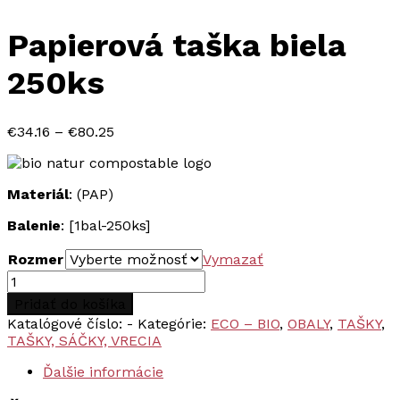
Papierová taška biela
250ks
Price
€
34.16
–
€
80.25
range:
€34.16
through
Materiál
: (PAP)
€80.25
Balenie
: [1bal-250ks]
Rozmer
Vymazať
množstvo
Papierová
Pridať do košíka
taška
Katalógové číslo:
-
Kategórie:
ECO – BIO
,
OBALY
,
TAŠKY
,
biela
TAŠKY, SÁČKY, VRECIA
250ks
Ďalšie informácie