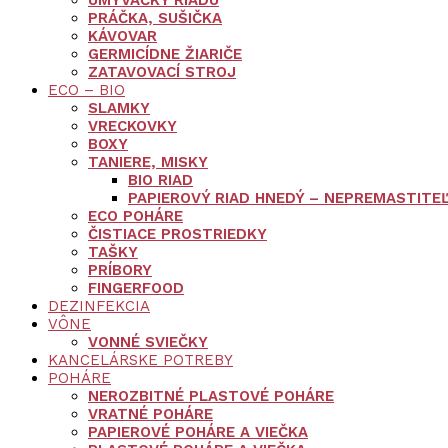
UMÝVAČKY RIADU
PRÁČKA, SUŠIČKA
KÁVOVAR
GERMICÍDNE ŽIARIČE
ZATAVOVACÍ STROJ
ECO – BIO
SLAMKY
VRECKOVKY
BOXY
TANIERE, MISKY
BIO RIAD
PAPIEROVÝ RIAD HNEDÝ – NEPREMASTITE
ECO POHÁRE
ČISTIACE PROSTRIEDKY
TAŠKY
PRÍBORY
FINGERFOOD
DEZINFEKCIA
VÔNE
VONNÉ SVIEČKY
KANCELÁRSKE POTREBY
POHÁRE
NEROZBITNÉ PLASTOVÉ POHÁRE
VRATNÉ POHÁRE
PAPIEROVÉ POHÁRE A VIEČKA