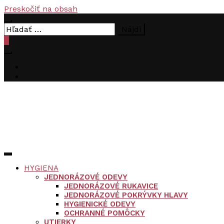
Preskočiť na obsah
Hľadať:
0
HYGIENA
JEDNORÁZOVÉ ODEVY
JEDNORÁZOVÉ RUKAVICE
JEDNORÁZOVÉ POKRÝVKY HLAVY
HYGIENICKÉ ODEVY
OCHRANNÉ POMÔCKY
UTIERKY