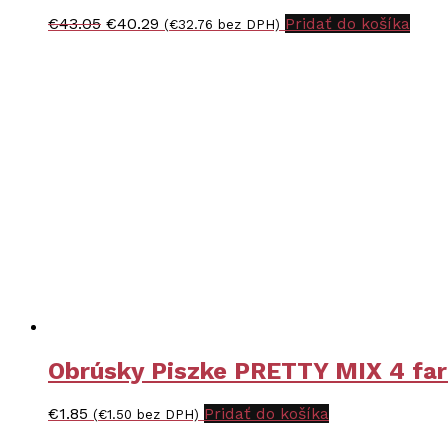
Pôvodná
Aktuálna
€
43.05
€
40.29
Pridať do košíka
(
€
32.76
bez DPH)
cena
cena
bola:
je:
€43.05.
€40.29.
Obrúsky Piszke PRETTY MIX 4 farb
€
1.85
Pridať do košíka
(
€
1.50
bez DPH)