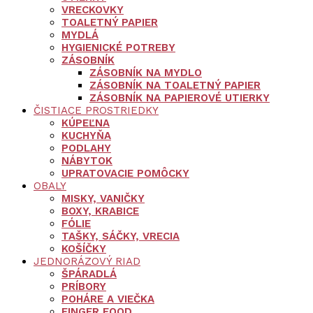
VRECKOVKY
TOALETNÝ PAPIER
MYDLÁ
HYGIENICKÉ POTREBY
ZÁSOBNÍK
ZÁSOBNÍK NA MYDLO
ZÁSOBNÍK NA TOALETNÝ PAPIER
ZÁSOBNÍK NA PAPIEROVÉ UTIERKY
ČISTIACE PROSTRIEDKY
KÚPEĽNA
KUCHYŇA
PODLAHY
NÁBYTOK
UPRATOVACIE POMÔCKY
OBALY
MISKY, VANIČKY
BOXY, KRABICE
FÓLIE
TAŠKY, SÁČKY, VRECIA
KOŠÍČKY
JEDNORÁZOVÝ RIAD
ŠPÁRADLÁ
PRÍBORY
POHÁRE A VIEČKA
FINGER FOOD