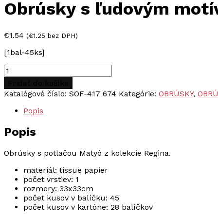
Obrúsky s ľudovým motí
€
1.54
(
€
1.25
bez DPH)
[1bal-45ks]
množstvo
Obrúsky
Pridať do košíka
s
Katalógové číslo:
SOF-417 674
Kategórie:
OBRÚSKY
,
OBRÚ
ľudovým
motívom
Popis
MATYÓ,
1
Popis
vrstvové
33x33cm,
45ks
Obrúsky s potlačou Matyó z kolekcie Regina.
materiál: tissue papier
počet vrstiev: 1
rozmery: 33x33cm
počet kusov v balíčku: 45
počet kusov v kartóne: 28 balíčkov