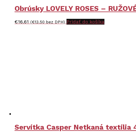
Obrúsky LOVELY ROSES – RUŽOVÉ 
€
16.61
Pridať do košíka
(
€
13.50
bez DPH)
Servítka Casper Netkaná textíli