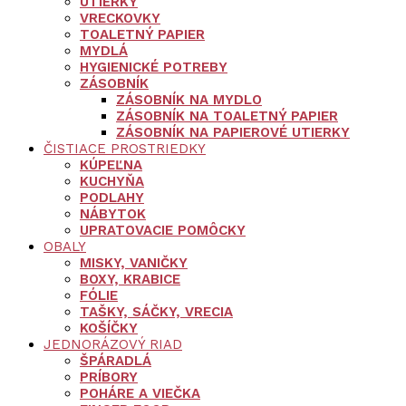
UTIERKY
VRECKOVKY
TOALETNÝ PAPIER
MYDLÁ
HYGIENICKÉ POTREBY
ZÁSOBNÍK
ZÁSOBNÍK NA MYDLO
ZÁSOBNÍK NA TOALETNÝ PAPIER
ZÁSOBNÍK NA PAPIEROVÉ UTIERKY
ČISTIACE PROSTRIEDKY
KÚPEĽNA
KUCHYŇA
PODLAHY
NÁBYTOK
UPRATOVACIE POMÔCKY
OBALY
MISKY, VANIČKY
BOXY, KRABICE
FÓLIE
TAŠKY, SÁČKY, VRECIA
KOŠÍČKY
JEDNORÁZOVÝ RIAD
ŠPÁRADLÁ
PRÍBORY
POHÁRE A VIEČKA