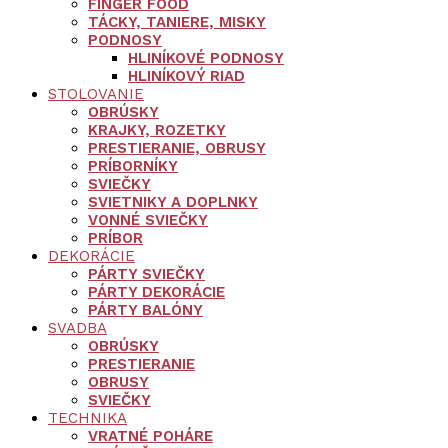
FINGER FOOD
TÁCKY, TANIERE, MISKY
PODNOSY
HLINÍKOVÉ PODNOSY
HLINÍKOVÝ RIAD
STOLOVANIE
OBRÚSKY
KRAJKY, ROZETKY
PRESTIERANIE, OBRUSY
PRÍBORNÍKY
SVIEČKY
SVIETNIKY A DOPLNKY
VONNÉ SVIEČKY
PRÍBOR
DEKORÁCIE
PÁRTY SVIEČKY
PÁRTY DEKORÁCIE
PÁRTY BALÓNY
SVADBA
OBRÚSKY
PRESTIERANIE
OBRUSY
SVIEČKY
TECHNIKA
VRATNÉ POHÁRE