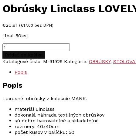
Obrúsky Linclass LOVE
€
20.91
(
€
17.00
bez DPH)
[1bal-50ks]
množstvo
Obrúsky
Pridať do košíka
Linclass
Katalógové číslo:
M-91929
Kategórie:
OBRÚSKY
,
STOLOVA
LOVELY
ROSES
Popis
-
RUŽOVÉ,
Popis
40x40cm,
50ks
Luxusné obrúsky z kolekcie MANK.
materiál Linclass
dokonalá náhrada textilných obrúskov
sú dobre tvarovateľné a skladateľné
rozmery: 40x40cm
počet kusov v balíčku: 50