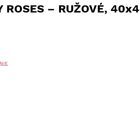
LY ROSES – RUŽOVÉ, 40x
NIE