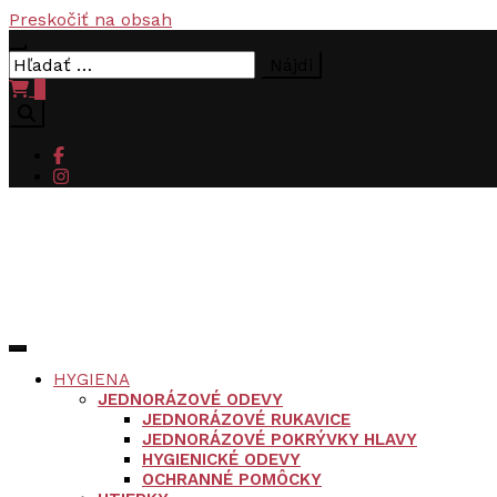
Preskočiť na obsah
Hľadať:
0
HYGIENA
JEDNORÁZOVÉ ODEVY
JEDNORÁZOVÉ RUKAVICE
JEDNORÁZOVÉ POKRÝVKY HLAVY
HYGIENICKÉ ODEVY
OCHRANNÉ POMÔCKY