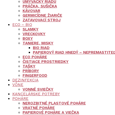
UMÝVAČKY RIADU
PRÁČKA, SUŠIČKA
KÁVOVAR
GERMICÍDNE ŽIARIČE
ZATAVOVACÍ STROJ
ECO – BIO
SLAMKY
VRECKOVKY
BOXY
TANIERE, MISKY
BIO RIAD
PAPIEROVÝ RIAD HNEDÝ – NEPREMASTITE
ECO POHÁRE
ČISTIACE PROSTRIEDKY
TAŠKY
PRÍBORY
FINGERFOOD
DEZINFEKCIA
VÔNE
VONNÉ SVIEČKY
KANCELÁRSKE POTREBY
POHÁRE
NEROZBITNÉ PLASTOVÉ POHÁRE
VRATNÉ POHÁRE
PAPIEROVÉ POHÁRE A VIEČKA