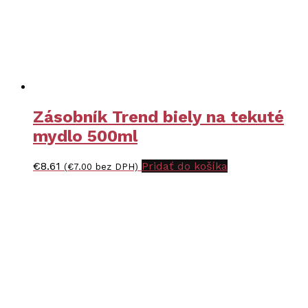
Zásobník Trend biely na tekuté
mydlo 500ml
€
8.61
Pridať do košíka
(
€
7.00
bez DPH)