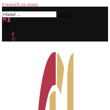
Preskočiť na obsah
Hľadať:
0