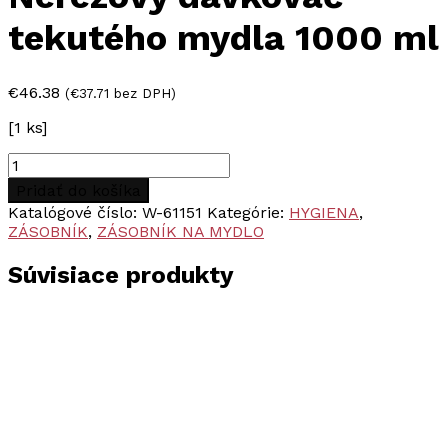
tekutého mydla 1000 ml
€
46.38
(
€
37.71
bez DPH)
[1 ks]
množstvo
Nerezový
Pridať do košíka
dávkovač
Katalógové číslo:
W-61151
Kategórie:
HYGIENA
,
tekutého
ZÁSOBNÍK
,
ZÁSOBNÍK NA MYDLO
mydla
1000
Súvisiace produkty
ml