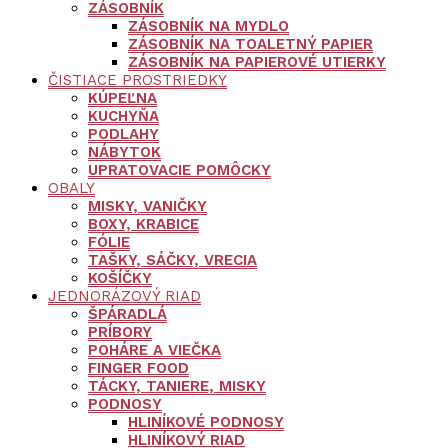
ZÁSOBNÍK
ZÁSOBNÍK NA MYDLO
ZÁSOBNÍK NA TOALETNÝ PAPIER
ZÁSOBNÍK NA PAPIEROVÉ UTIERKY
ČISTIACE PROSTRIEDKY
KÚPEĽNA
KUCHYŇA
PODLAHY
NÁBYTOK
UPRATOVACIE POMÔCKY
OBALY
MISKY, VANIČKY
BOXY, KRABICE
FÓLIE
TAŠKY, SÁČKY, VRECIA
KOŠÍČKY
JEDNORÁZOVÝ RIAD
ŠPÁRADLÁ
PRÍBORY
POHÁRE A VIEČKA
FINGER FOOD
TÁCKY, TANIERE, MISKY
PODNOSY
HLINÍKOVÉ PODNOSY
HLINÍKOVÝ RIAD