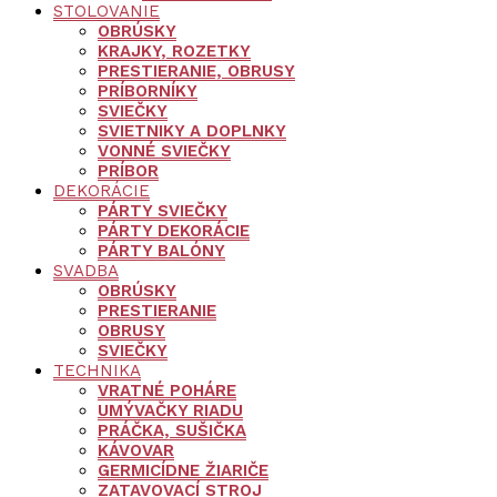
STOLOVANIE
OBRÚSKY
KRAJKY, ROZETKY
PRESTIERANIE, OBRUSY
PRÍBORNÍKY
SVIEČKY
SVIETNIKY A DOPLNKY
VONNÉ SVIEČKY
PRÍBOR
DEKORÁCIE
PÁRTY SVIEČKY
PÁRTY DEKORÁCIE
PÁRTY BALÓNY
SVADBA
OBRÚSKY
PRESTIERANIE
OBRUSY
SVIEČKY
TECHNIKA
VRATNÉ POHÁRE
UMÝVAČKY RIADU
PRÁČKA, SUŠIČKA
KÁVOVAR
GERMICÍDNE ŽIARIČE
ZATAVOVACÍ STROJ