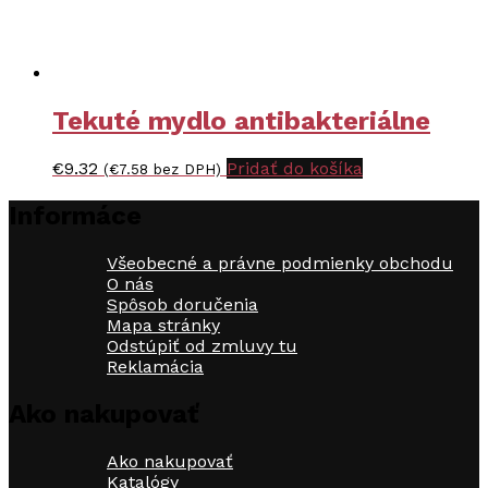
Tekuté mydlo antibakteriálne
€
9.32
Pridať do košíka
(
€
7.58
bez DPH)
Informáce
Všeobecné a právne podmienky obchodu
O nás
Spôsob doručenia
Mapa stránky
Odstúpiť od zmluvy tu
Reklamácia
Ako nakupovať
Ako nakupovať
Katalógy