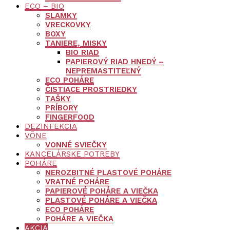
ECO – BIO
SLAMKY
VRECKOVKY
BOXY
TANIERE, MISKY
BIO RIAD
PAPIEROVÝ RIAD HNEDÝ –
NEPREMASTITEĽNÝ
ECO POHÁRE
ČISTIACE PROSTRIEDKY
TAŠKY
PRÍBORY
FINGERFOOD
DEZINFEKCIA
VÔNE
VONNÉ SVIEČKY
KANCELÁRSKE POTREBY
POHÁRE
NEROZBITNÉ PLASTOVÉ POHÁRE
VRATNÉ POHÁRE
PAPIEROVÉ POHÁRE A VIEČKA
PLASTOVÉ POHÁRE A VIEČKA
ECO POHÁRE
POHÁRE A VIEČKA
AKCIA