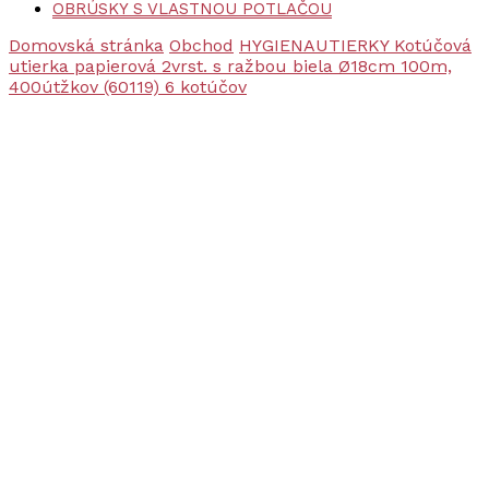
OBRÚSKY S VLASTNOU POTLAČOU
Domovská stránka
Obchod
HYGIENA
UTIERKY
Kotúčová
utierka papierová 2vrst. s ražbou biela Ø18cm 100m,
400útžkov (60119) 6 kotúčov