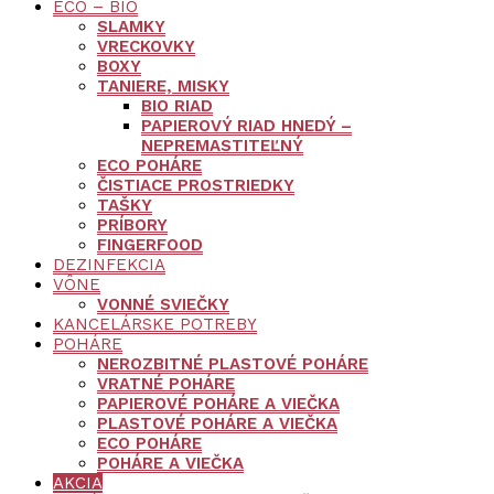
ECO – BIO
SLAMKY
VRECKOVKY
BOXY
TANIERE, MISKY
BIO RIAD
PAPIEROVÝ RIAD HNEDÝ –
NEPREMASTITEĽNÝ
ECO POHÁRE
ČISTIACE PROSTRIEDKY
TAŠKY
PRÍBORY
FINGERFOOD
DEZINFEKCIA
VÔNE
VONNÉ SVIEČKY
KANCELÁRSKE POTREBY
POHÁRE
NEROZBITNÉ PLASTOVÉ POHÁRE
VRATNÉ POHÁRE
PAPIEROVÉ POHÁRE A VIEČKA
PLASTOVÉ POHÁRE A VIEČKA
ECO POHÁRE
POHÁRE A VIEČKA
AKCIA