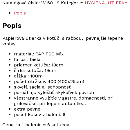
Katalógové číslo:
W-60119
Kategórie:
HYGIENA
,
UTIERKY
papierová
2vrst.
Popis
s
ražbou
Popis
biela
Ø18cm
100m,
Papierová utierka v kotúči s ražbou, pevnejšie lepené
400útžkov
vrstvy.
(60119)
materiál: PAP FSC Mix
6
farba : biela
kotúčov
priemer kotúča: 18cm
šírka kotúča: 19cm
dĺžka : 100m
počet útržkov: 400 (400x25cm)
skvelá sacia a schopnosť
pomáhajú vyleštiť akýkoľvek povrch
všestranné využitie v gastre, domácnosti, pri
grilovačke, pri lepení autofólie…
extra pevné
počet kusov v balení: 6
Cena za 1 balenie = 6 kotúčov.