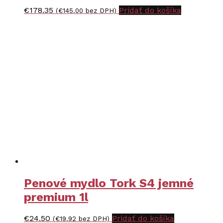
€
178.35
Pridať do košíka
(
€
145.00
bez DPH)
Penové mydlo Tork S4 jemné
premium 1l
€
24.50
Pridať do košíka
(
€
19.92
bez DPH)