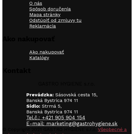
O nás
Spôsob doručenia
Mapa stránky
Odstúpiť od zmluvy tu
Reklamácia
Ako nakupovať
Ako nakupovať
Katalógy
Kontakt
GASTRO HYGIENE s.r.o.
Prevádzka:
Sásovská cesta 15,
Banská Bystrica 974 11
Sídlo:
Strmá 5,
Banská Bystrica 974 11
Tel.č.: +421 905 904 154
E-mail: marketing@gastrohygiene.sk
© Copyright 2021 GASTRO HYGIENE s.r.o.
Všeobecné a