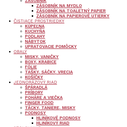
ZÁSOBNÍK
ZÁSOBNÍK NA MYDLO
ZÁSOBNÍK NA TOALETNÝ PAPIER
ZÁSOBNÍK NA PAPIEROVÉ UTIERKY
ČISTIACE PROSTRIEDKY
KÚPEĽNA
KUCHYŇA
PODLAHY
NÁBYTOK
UPRATOVACIE POMÔCKY
OBALY
MISKY, VANIČKY
BOXY, KRABICE
FÓLIE
TAŠKY, SÁČKY, VRECIA
KOŠÍČKY
JEDNORÁZOVÝ RIAD
ŠPÁRADLÁ
PRÍBORY
POHÁRE A VIEČKA
FINGER FOOD
TÁCKY, TANIERE, MISKY
PODNOSY
HLINÍKOVÉ PODNOSY
HLINÍKOVÝ RIAD