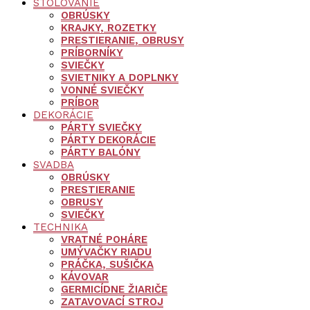
STOLOVANIE
OBRÚSKY
KRAJKY, ROZETKY
PRESTIERANIE, OBRUSY
PRÍBORNÍKY
SVIEČKY
SVIETNIKY A DOPLNKY
VONNÉ SVIEČKY
PRÍBOR
DEKORÁCIE
PÁRTY SVIEČKY
PÁRTY DEKORÁCIE
PÁRTY BALÓNY
SVADBA
OBRÚSKY
PRESTIERANIE
OBRUSY
SVIEČKY
TECHNIKA
VRATNÉ POHÁRE
UMÝVAČKY RIADU
PRÁČKA, SUŠIČKA
KÁVOVAR
GERMICÍDNE ŽIARIČE
ZATAVOVACÍ STROJ