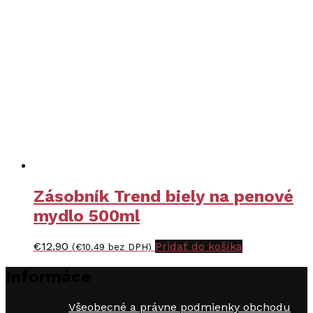
Zásobník Trend biely na penové
mydlo 500ml
€
12.90
Pridať do košíka
(
€
10.49
bez DPH)
Informáce
Všeobecné a právne podmienky obchodu