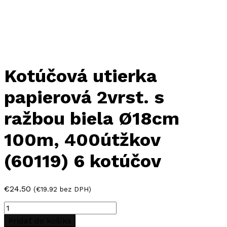
Kotúčová utierka
papierová 2vrst. s
ražbou biela Ø18cm
100m, 400útžkov
(60119) 6 kotúčov
€
24.50
(
€
19.92
bez DPH)
množstvo
Kotúčová
Pridať do košíka
utierka