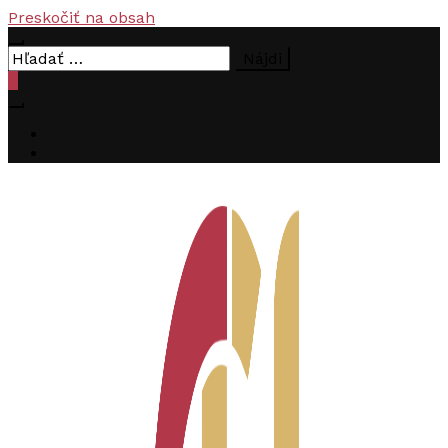
Preskočiť na obsah
Hľadať:
0