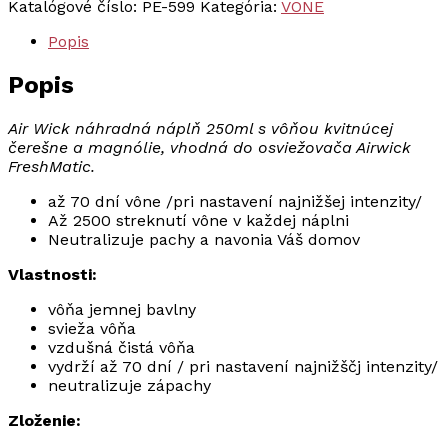
Katalógové číslo:
PE-599
Kategória:
VÔNE
Freshmatic
osviežovač
Popis
náplň
Jemná
Popis
bavlna
250ml
Air Wick náhradná náplň 250ml s vôňou kvitnúcej
čerešne a magnólie, vhodná do osviežovača Airwick
FreshMatic.
až 70 dní vône /pri nastavení najnižšej intenzity/
Až 2500 streknutí vône v každej náplni
Neutralizuje pachy a navonia Váš domov
Vlastnosti:
vôňa jemnej bavlny
svieža vôňa
vzdušná čistá vôňa
vydrží až 70 dní / pri nastavení najnižščj intenzity/
neutralizuje zápachy
Zloženie: