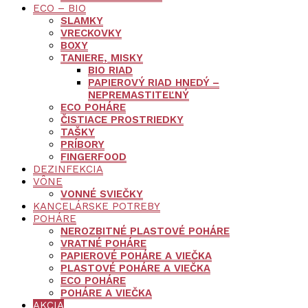
ECO – BIO
SLAMKY
VRECKOVKY
BOXY
TANIERE, MISKY
BIO RIAD
PAPIEROVÝ RIAD HNEDÝ –
NEPREMASTITEĽNÝ
ECO POHÁRE
ČISTIACE PROSTRIEDKY
TAŠKY
PRÍBORY
FINGERFOOD
DEZINFEKCIA
VÔNE
VONNÉ SVIEČKY
KANCELÁRSKE POTREBY
POHÁRE
NEROZBITNÉ PLASTOVÉ POHÁRE
VRATNÉ POHÁRE
PAPIEROVÉ POHÁRE A VIEČKA
PLASTOVÉ POHÁRE A VIEČKA
ECO POHÁRE
POHÁRE A VIEČKA
AKCIA