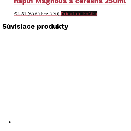
náplň Magnólia a čerešňa 250ml
€
4.31
Pridať do košíka
(
€
3.50
bez DPH)
Súvisiace produkty