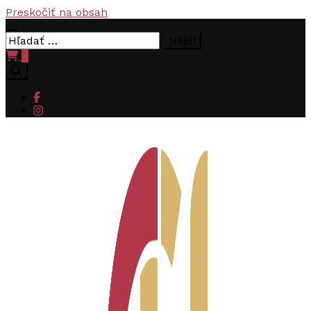
Preskočiť na obsah
Hľadať:
0