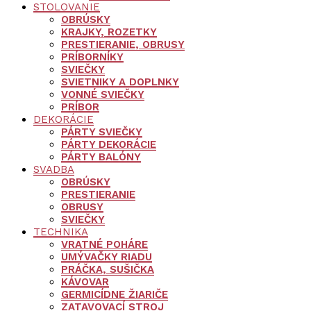
STOLOVANIE
OBRÚSKY
KRAJKY, ROZETKY
PRESTIERANIE, OBRUSY
PRÍBORNÍKY
SVIEČKY
SVIETNIKY A DOPLNKY
VONNÉ SVIEČKY
PRÍBOR
DEKORÁCIE
PÁRTY SVIEČKY
PÁRTY DEKORÁCIE
PÁRTY BALÓNY
SVADBA
OBRÚSKY
PRESTIERANIE
OBRUSY
SVIEČKY
TECHNIKA
VRATNÉ POHÁRE
UMÝVAČKY RIADU
PRÁČKA, SUŠIČKA
KÁVOVAR
GERMICÍDNE ŽIARIČE
ZATAVOVACÍ STROJ