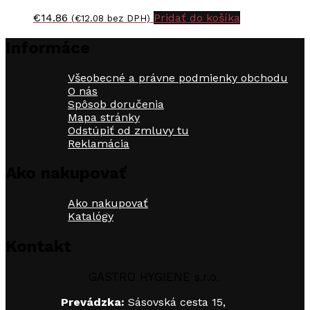
€
14.86
Pridať do košíka
(
€
12.08
bez DPH)
Informáce
Všeobecné a právne podmienky obchodu
O nás
Spôsob doručenia
Mapa stránky
Odstúpiť od zmluvy tu
Reklamácia
Ako nakupovať
Ako nakupovať
Katalógy
Kontakt
GASTRO HYGIENE s.r.o.
Prevádzka:
Sásovská cesta 15,