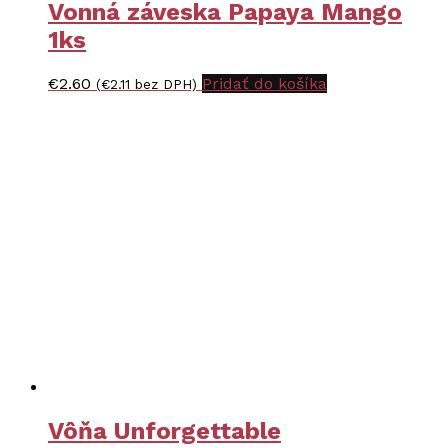
Vonná záveska Papaya Mango
1ks
€
2.60
Pridať do košíka
(
€
2.11
bez DPH)
Vôňa Unforgettable