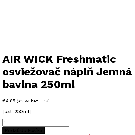
AIR WICK Freshmatic
osviežovač náplň Jemná
bavlna 250ml
€
4.85
(
€
3.94
bez DPH)
[bal=250ml]
množstvo
AIR
Pridať do košíka
WICK