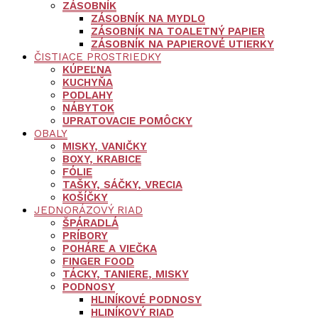
ZÁSOBNÍK
ZÁSOBNÍK NA MYDLO
ZÁSOBNÍK NA TOALETNÝ PAPIER
ZÁSOBNÍK NA PAPIEROVÉ UTIERKY
ČISTIACE PROSTRIEDKY
KÚPEĽNA
KUCHYŇA
PODLAHY
NÁBYTOK
UPRATOVACIE POMÔCKY
OBALY
MISKY, VANIČKY
BOXY, KRABICE
FÓLIE
TAŠKY, SÁČKY, VRECIA
KOŠÍČKY
JEDNORÁZOVÝ RIAD
ŠPÁRADLÁ
PRÍBORY
POHÁRE A VIEČKA
FINGER FOOD
TÁCKY, TANIERE, MISKY
PODNOSY
HLINÍKOVÉ PODNOSY
HLINÍKOVÝ RIAD