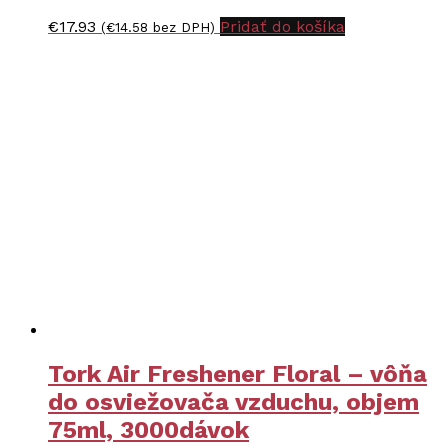
€
17.93
Pridať do košíka
(
€
14.58
bez DPH)
Tork Air Freshener Floral – vôňa
do osviežovača vzduchu, objem
75ml, 3000dávok