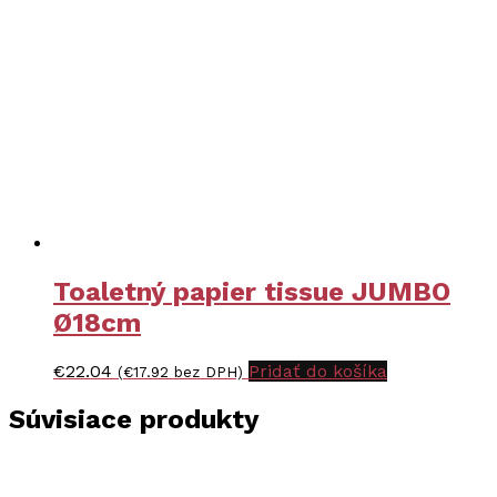
Toaletný papier tissue JUMBO
Ø18cm
€
22.04
Pridať do košíka
(
€
17.92
bez DPH)
Súvisiace produkty