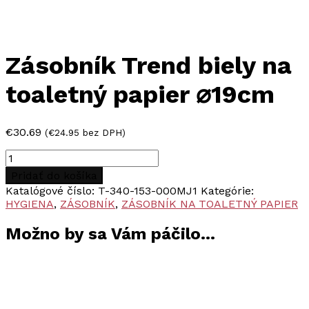
Zásobník Trend biely na
toaletný papier ⌀19cm
€
30.69
(
€
24.95
bez DPH)
množstvo
Zásobník
Pridať do košíka
Trend
Katalógové číslo:
T-340-153-000MJ1
Kategórie:
biely
HYGIENA
,
ZÁSOBNÍK
,
ZÁSOBNÍK NA TOALETNÝ PAPIER
na
toaletný
Možno by sa Vám páčilo…
papier
⌀19cm