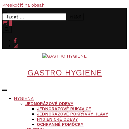
Preskočiť na obsah
Hľadať:
0
GASTRO HYGIENE
HYGIENA
JEDNORÁZOVÉ ODEVY
JEDNORÁZOVÉ RUKAVICE
JEDNORÁZOVÉ POKRÝVKY HLAVY
HYGIENICKÉ ODEVY
OCHRANNÉ POMÔCKY