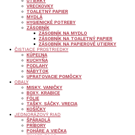
UTIERKY
VRECKOVKY
TOALETNÝ PAPIER
MYDLÁ
HYGIENICKÉ POTREBY
ZÁSOBNÍK
ZÁSOBNÍK NA MYDLO
ZÁSOBNÍK NA TOALETNÝ PAPIER
ZÁSOBNÍK NA PAPIEROVÉ UTIERKY
ČISTIACE PROSTRIEDKY
KÚPEĽNA
KUCHYŇA
PODLAHY
NÁBYTOK
UPRATOVACIE POMÔCKY
OBALY
MISKY, VANIČKY
BOXY, KRABICE
FÓLIE
TAŠKY, SÁČKY, VRECIA
KOŠÍČKY
JEDNORÁZOVÝ RIAD
ŠPÁRADLÁ
PRÍBORY
POHÁRE A VIEČKA