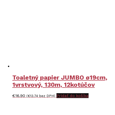
Toaletný papier JUMBO ø19cm,
1vrstvový, 130m, 12kotúčov
€
16.90
Pridať do košíka
(
€
13.74
bez DPH)