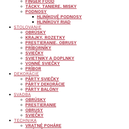
FINGER FOOD
TÁCKY, TANIERE, MISKY
PODNOSY
HLINÍKOVÉ PODNOSY
HLINÍKOVÝ RIAD
STOLOVANIE
OBRÚSKY
KRAJKY, ROZETKY
PRESTIERANIE, OBRUSY
PRÍBORNÍKY
SVIEČKY
SVIETNIKY A DOPLNKY
VONNÉ SVIEČKY
PRÍBOR
DEKORÁCIE
PÁRTY SVIEČKY
PÁRTY DEKORÁCIE
PÁRTY BALÓNY
SVADBA
OBRÚSKY
PRESTIERANIE
OBRUSY
SVIEČKY
TECHNIKA
VRATNÉ POHÁRE