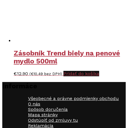
Zásobník Trend biely na penové
mydlo 500ml
€
12.90
Pridať do košíka
(
€
10.49
bez DPH)
Informáce
Všeobecné a právne podmienky obchodu
O nás
Spôsob doručenia
Mapa stránky
Odstúpiť od zmluvy tu
Reklamácia