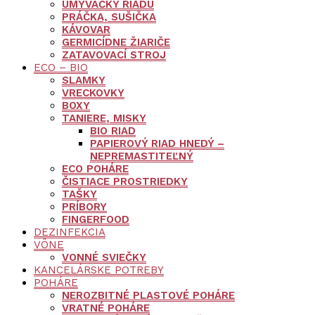
UMÝVAČKY RIADU
PRÁČKA, SUŠIČKA
KÁVOVAR
GERMICÍDNE ŽIARIČE
ZATAVOVACÍ STROJ
ECO – BIO
SLAMKY
VRECKOVKY
BOXY
TANIERE, MISKY
BIO RIAD
PAPIEROVÝ RIAD HNEDÝ –
NEPREMASTITEĽNÝ
ECO POHÁRE
ČISTIACE PROSTRIEDKY
TAŠKY
PRÍBORY
FINGERFOOD
DEZINFEKCIA
VÔNE
VONNÉ SVIEČKY
KANCELÁRSKE POTREBY
POHÁRE
NEROZBITNÉ PLASTOVÉ POHÁRE
VRATNÉ POHÁRE