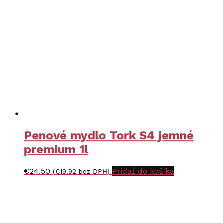
Penové mydlo Tork S4 jemné
premium 1l
€
24.50
Pridať do košíka
(
€
19.92
bez DPH)